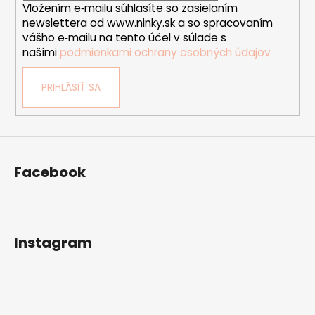
Vložením e‑mailu súhlasíte so zasielaním
e
newslettera od www.ninky.sk a so spracovaním
vášho e‑mailu na tento účel v súlade s
našími
podmienkami ochrany osobných údajov
PRIHLÁSIŤ SA
Facebook
Instagram