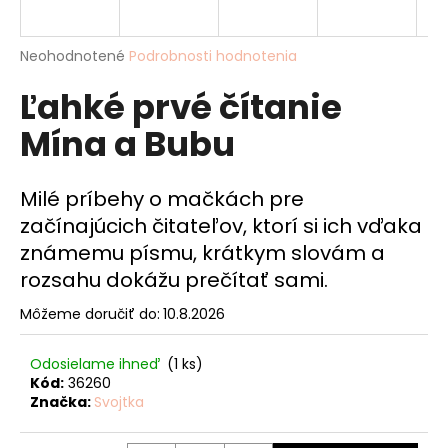
á
j
Priemerné
Neohodnotené
Podrobnosti hodnotenia
s
hodnotenie
Ľahké prvé čítanie
produktu
ť
je
?
Mína a Bubu
0,0
z
5
hviezdičiek.
Milé príbehy o mačkách pre
začínajúcich čitateľov, ktorí si ich vďaka
HĽADAŤ
známemu písmu, krátkym slovám a
rozsahu dokážu prečítať sami.
Môžeme doručiť do:
10.8.2026
O
d
p
Odosielame ihneď
(1 ks)
o
Kód:
36260
Značka:
Svojtka
r
ú