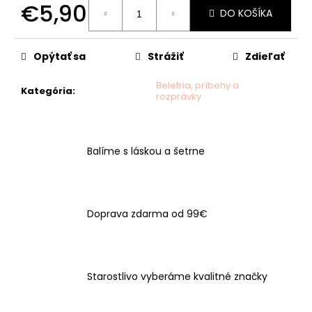
č
€5,90
DO KOŠÍKA
a
m
Jednotková
cena:
e
Opýtať sa
Strážiť
Zdieľať
Beletria, príbehy a
Kategória
:
rozprávky
Balíme s láskou a šetrne
Doprava zdarma od 99€
Starostlivo vyberáme kvalitné značky