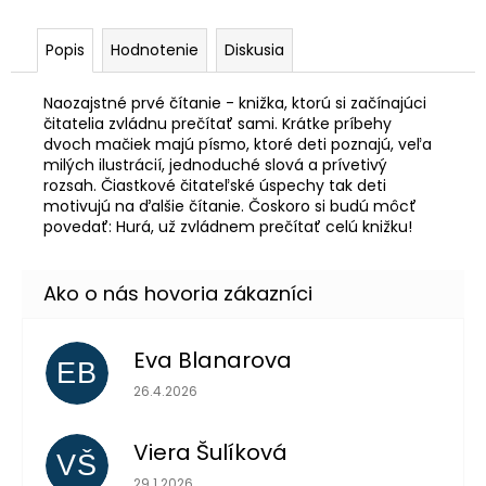
Popis
Hodnotenie
Diskusia
Naozajstné prvé čítanie - knižka, ktorú si začínajúci
čitatelia zvládnu prečítať sami. Krátke príbehy
dvoch mačiek majú písmo, ktoré deti poznajú, veľa
milých ilustrácií, jednoduché slová a prívetivý
rozsah. Čiastkové čitateľské úspechy tak deti
motivujú na ďalšie čítanie. Čoskoro si budú môcť
povedať: Hurá, už zvládnem prečítať celú knižku!
Eva Blanarova
EB
Hodnotenie obchodu je 5 z 5 hviezdičiek.
26.4.2026
Viera Šulíková
VŠ
Hodnotenie obchodu je 5 z 5 hviezdičiek.
29.1.2026