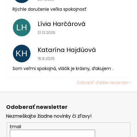
Rýchle doručenie veľka spokojnosť
Lívia Harčárová
LH
Hodnotenie obchodu je 5 z 5 hviezdičiek.
21.12.2025
Katarína Hajdúová
KH
Hodnotenie obchodu je 5 z 5 hviezdičiek.
15.8.2025
Som veľmi spokojná, vláčik je krásny, ďakujem .
Zobraziť ďalšie recenzie
Z
á
Odoberať newsletter
p
Nezmeškajte žiadne novinky či zľavy!
ä
t
Email
i