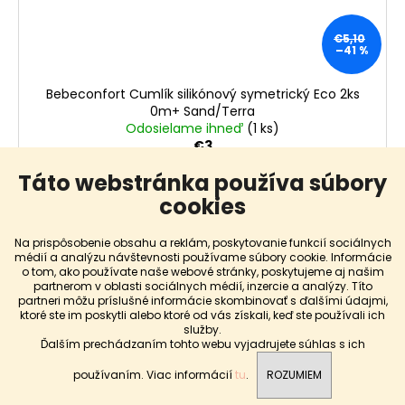
€5,10
–41 %
Bebeconfort Cumlík silikónový symetrický Eco 2ks
0m+ Sand/Terra
Odosielame ihneď
(1 ks)
€3
Táto webstránka používa súbory
DO KOŠÍKA
cookies
Na prispôsobenie obsahu a reklám, poskytovanie funkcií sociálnych
médií a analýzu návštevnosti používame súbory cookie. Informácie
o tom, ako používate naše webové stránky, poskytujeme aj našim
partnerom v oblasti sociálnych médií, inzercie a analýzy. Títo
partneri môžu príslušné informácie skombinovať s ďalšími údajmi,
POZOR: Pri personalizáciách trvá výroba cca. 5-7
ktoré ste im poskytli alebo ktoré od vás získali, keď ste používali ich
služby.
pracovných dni! V prípade, ak produkt potrebujete
Ďalším prechádzaním tohto webu vyjadrujete súhlas s ich
skoršie, napíšte nám to, prosím, do poznámky.
Ďakujeme
používaním. Viac informácií
tu
.
ROZUMIEM