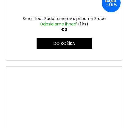
€4,90
–38 %
Small foot Sada tanierov s príbormi Srdce
Odosielame ihneď
(1 ks)
€3
DO KOŠÍKA