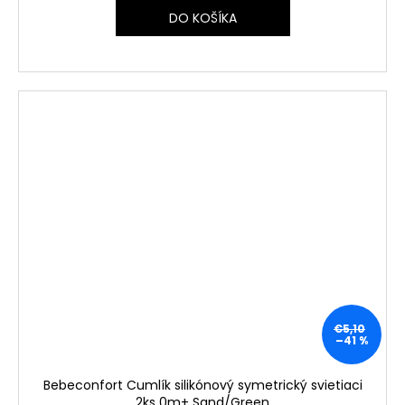
DO KOŠÍKA
€5,10
–41 %
Bebeconfort Cumlík silikónový symetrický svietiaci
2ks 0m+ Sand/Green