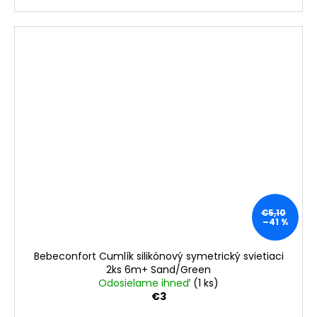
€5,10
–41 %
Bebeconfort Cumlík silikónový symetrický svietiaci
2ks 6m+ Sand/Green
Odosielame ihneď
(1 ks)
€3