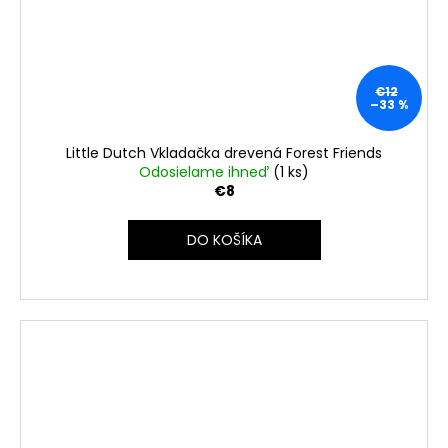
€12
–33 %
Little Dutch Vkladačka drevená Forest Friends
Odosielame ihneď
(1 ks)
€8
DO KOŠÍKA