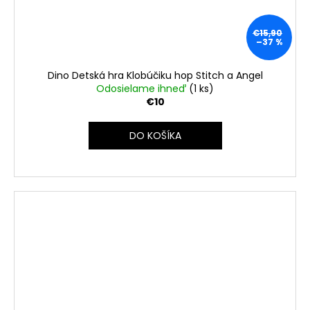
€15,90
–37 %
Dino Detská hra Klobúčiku hop Stitch a Angel
Odosielame ihneď
(1 ks)
€10
DO KOŠÍKA