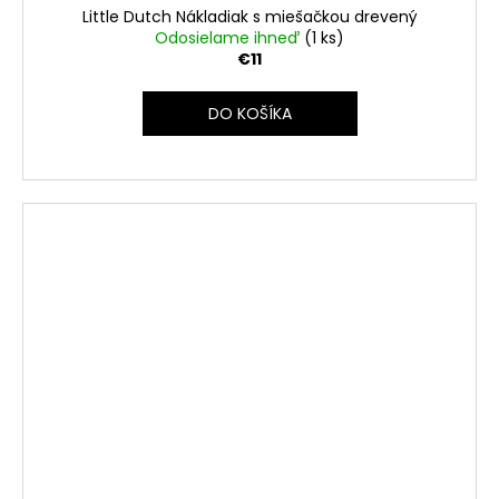
Little Dutch Nákladiak s miešačkou drevený
Odosielame ihneď
(1 ks)
€11
DO KOŠÍKA