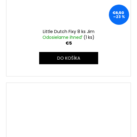
€6,50
–23 %
Little Dutch Fixy 8 ks Jim
Odosielame ihneď
(1 ks)
€5
DO KOŠÍKA