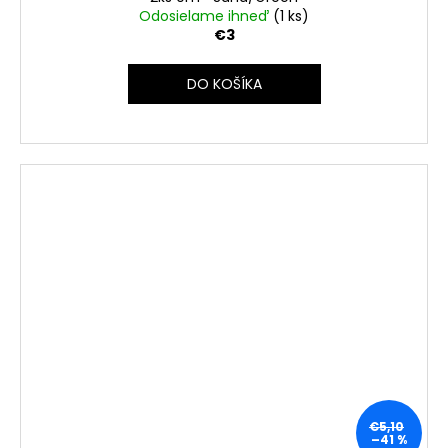
Odosielame ihneď
(1 ks)
€3
DO KOŠÍKA
€5,10
–41 %