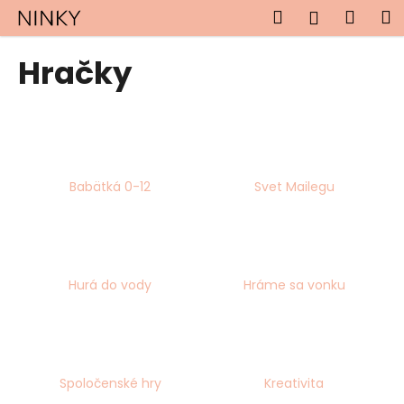
K
Prejsť
Hľadať
Náku
M
Prihlásen
na
o
obsah
Späť
Späť
košík
š
Hračky
í
Č
k
o
p
o
Babätká 0-12
Svet Mailegu
t
r
e
b
u
Hurá do vody
Hráme sa vonku
j
e
t
e
Spoločenské hry
Kreativita
n