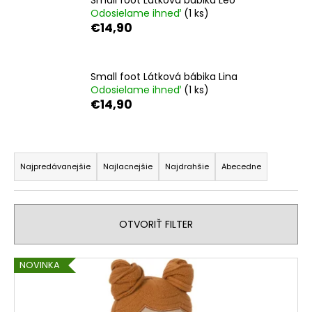
č
Odosielame ihneď
(1 ks)
a
€14,90
m
e
Small foot Látková bábika Lina
Odosielame ihneď
(1 ks)
€14,90
R
a
Najpredávanejšie
Najlacnejšie
Najdrahšie
Abecedne
d
e
n
OTVORIŤ FILTER
i
e
V
NOVINKA
p
ý
r
p