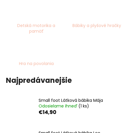
á
j
s
Detská motorika a
Bábiky a plyšové hračky
ť
pamäť
?
Hra na povolania
HĽADAŤ
Najpredávanejšie
O
d
Small foot Látková bábika Mája
Odosielame ihneď
(1 ks)
p
€14,90
o
r
ú
Small foot Látková bábika Leo