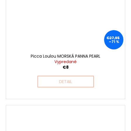
€27,95
–71 %
Picca Loulou MORSKÁ PANNA PEARL
Vypredané
€8
DETAIL