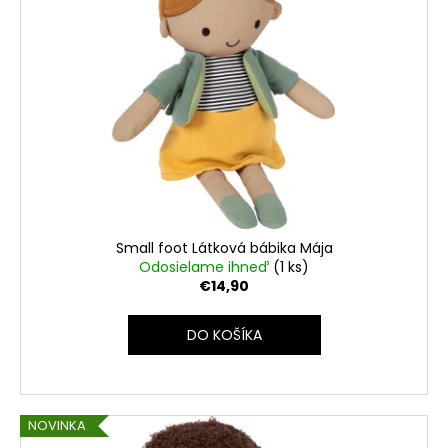
o
i
d
s
u
p
k
r
t
o
o
d
v
u
k
t
o
Small foot Látková bábika Mája
v
Odosielame ihneď
(1 ks)
€14,90
DO KOŠÍKA
NOVINKA