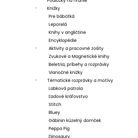
Podložky na hranie
Knižky
Pre bábätká
Leporelá
Knihy v angličtine
Encyklopédie
Aktivity a pracovné zošity
Zvukové a Magnetické knihy
Beletria, príbehy a rozprávky
Vianočné knižky
Tématické rozprávky a motívy
Labková patrola
Ľadové kráľovstvo
Stitch
Bluey
Gábinin kúzelný domček
Peppa Pig
Dinosaury