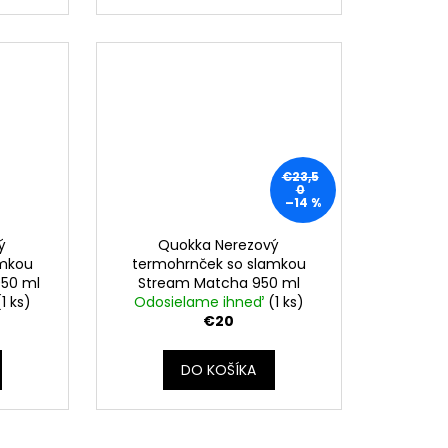
€23,5
0
–14 %
ý
Quokka Nerezový
amkou
termohrnček so slamkou
950 ml
Stream Matcha 950 ml
(1 ks)
Odosielame ihneď
(1 ks)
€20
DO KOŠÍKA