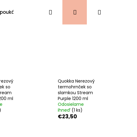
Hľadať
Prihlásenie
Nákupný
 poukážky
VIANOCE
Kontakty
košík
rezový
Quokka Nerezový
ek so
termohrnček so
tream
slamkou Stream
1200 ml
Purple 1200 ml
e
Odosielame
)
ihneď
(1 ks)
€23,50