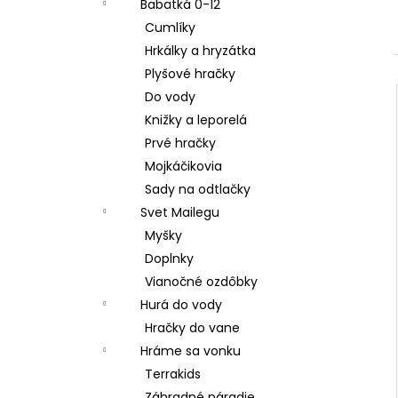
Babätká 0-12
Cumlíky
Hrkálky a hryzátka
Plyšové hračky
Do vody
Knižky a leporelá
Prvé hračky
Mojkáčikovia
Sady na odtlačky
Svet Mailegu
Myšky
Doplnky
Vianočné ozdôbky
Hurá do vody
Hračky do vane
Hráme sa vonku
Terrakids
Záhradné náradie