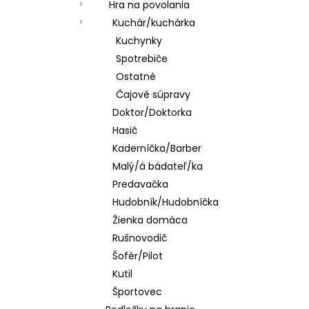
Hra na povolania
Kuchár/kuchárka
Kuchynky
Spotrebiče
Ostatné
Čajové súpravy
Doktor/Doktorka
Hasič
Kaderníčka/Barber
Malý/á bádateľ/ka
Predavačka
Hudobník/Hudobníčka
Žienka domáca
Rušnovodič
Šofér/Pilot
Kutil
Športovec