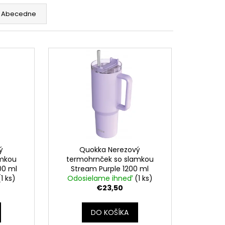
Abecedne
ý
Quokka Nerezový
amkou
termohrnček so slamkou
00 ml
Stream Purple 1200 ml
(1 ks)
Odosielame ihneď
(1 ks)
€23,50
DO KOŠÍKA