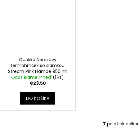
Quokka Nerezový
termohrnček so slamkou
Stream Pink Flambe 950 ml
Odosielame ihneď
(1 ks)
€23,50
DO KOŠÍKA
7
položiek celk
O
v