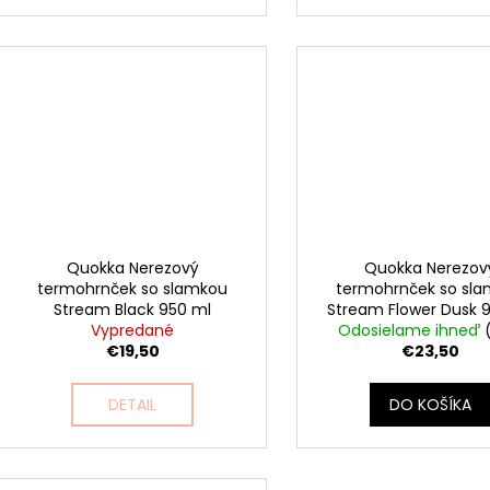
Quokka Nerezový
Quokka Nerezov
termohrnček so slamkou
termohrnček so sl
Stream Black 950 ml
Stream Flower Dusk 
Vypredané
Odosielame ihneď
€19,50
€23,50
DETAIL
DO KOŠÍKA