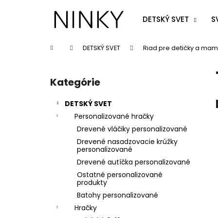
K
Prejsť
na
o
DETSKÝ SVET
S
obsah
Späť
Späť
š
do
do
í
Domov
DETSKÝ SVET
Riad pre detičky a mam
k
obchodu
obchodu
B
o
Kategórie
Preskočiť
č
kategórie
n
DETSKÝ SVET
ý
Personalizované hračky
p
Drevené vláčiky personalizované
a
Drevené nasadzovacie krúžky
n
personalizované
e
Drevené autíčka personalizované
l
Ostatné personalizované
produkty
Batohy personalizované
Hračky