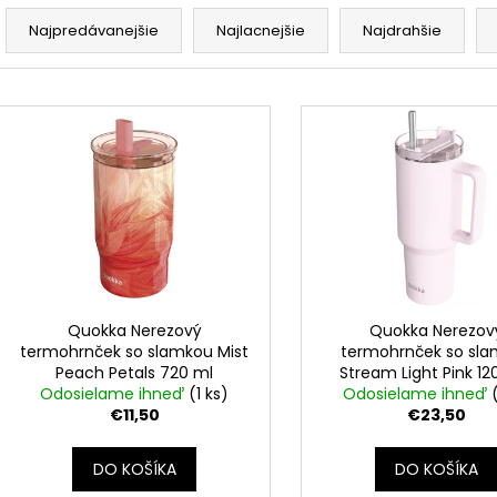
R
a
Najpredávanejšie
Najlacnejšie
Najdrahšie
d
e
V
n
ý
i
p
e
i
p
s
r
p
o
r
d
o
u
d
Quokka Nerezový
Quokka Nerezov
k
termohrnček so slamkou Mist
termohrnček so sl
u
Peach Petals 720 ml
Stream Light Pink 12
t
k
Odosielame ihneď
(1 ks)
Odosielame ihneď
o
t
€11,50
€23,50
v
o
DO KOŠÍKA
DO KOŠÍKA
v