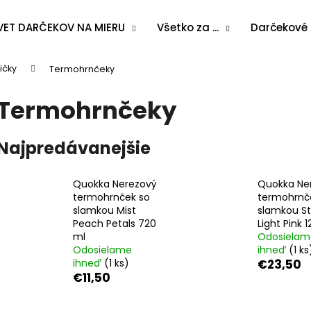
VET DARČEKOV NA MIERU
Všetko za ...
Darčekové
ičky
Termohrnčeky
Čo potrebujete nájsť?
Termohrnčeky
HĽADAŤ
Najpredávanejšie
Quokka Nerezový
Quokka Ne
Odporúčame
termohrnček so
termohrnč
slamkou Mist
slamkou S
Peach Petals 720
Light Pink 
ml
Odosielam
Odosielame
ihneď
(1 ks
ihneď
(1 ks)
€23,50
€11,50