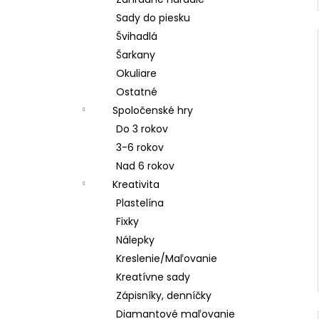
Sady do piesku
Švihadlá
Šarkany
Okuliare
Ostatné
Spoločenské hry
Do 3 rokov
3-6 rokov
Nad 6 rokov
Kreativita
Plastelína
Fixky
Nálepky
Kreslenie/Maľovanie
Kreatívne sady
Zápisníky, denníčky
Diamantové maľovanie