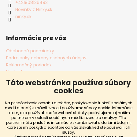
+421908136493
Novinky z Ninky.sk
ninky.sk
Informácie pre vás
Obchodné podmienky
Podmienky ochrany osobných údajov
Reklamačný poriadok
Kontakty
Cookies
Táto webstránka používa súbory
Blog
cookies
Dopravy a platby
Predávané značky
Na prispôsobenie obsahu a reklám, poskytovanie funkcií sociálnych
Hodnotenie obchodu
médií a analýzu návštevnosti používame súbory cookie. Informácie
o tom, ako používate naše webové stránky, poskytujeme aj našim
Vrátenie a výmena tovaru
partnerom v oblasti sociálnych médií, inzercie a analýzy. Títo
partneri môžu príslušné informácie skombinovať s ďalšími údajmi,
POZOR: Pri personalizáciách trvá výroba cca. 5-7
ktoré ste im poskytli alebo ktoré od vás získali, keď ste používali ich
služby.
Vytvoril Shoptet
pracovných dni! V prípade, ak produkt potrebujete