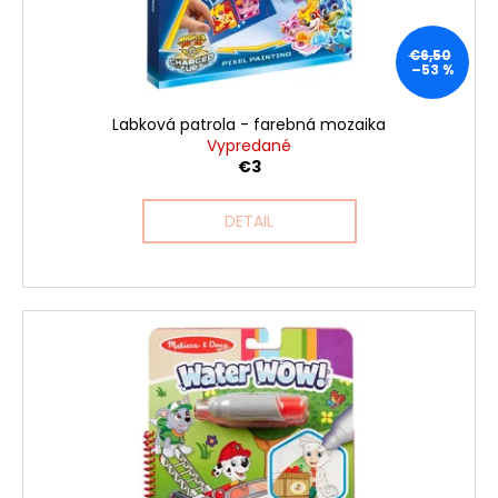
č
d
v
a
u
m
€6,50
k
–53 %
e
t
o
Labková patrola - farebná mozaika
v
Vypredané
€3
DETAIL