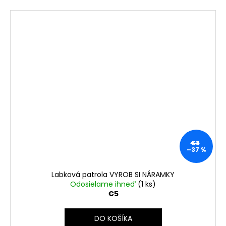
€8
–37 %
Labková patrola VYROB SI NÁRAMKY
Odosielame ihneď
(1 ks)
€5
DO KOŠÍKA