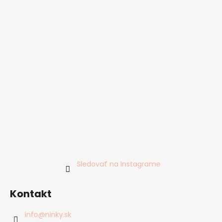
Sledovať na Instagrame
Kontakt
info
@
ninky.sk