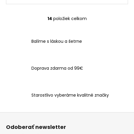
14
položiek celkom
O
v
l
á
Balíme s láskou a šetrne
d
a
c
i
Doprava zdarma od 99€
e
p
r
v
Starostlivo vyberáme kvalitné značky
k
y
v
Z
ý
á
p
Odoberať newsletter
p
i