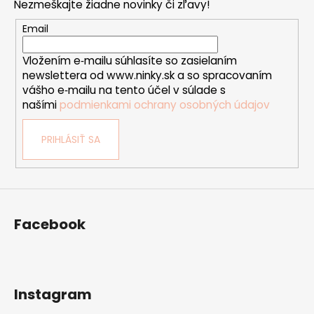
Nezmeškajte žiadne novinky či zľavy!
ä
s
t
u
Email
i
Vložením e‑mailu súhlasíte so zasielaním
e
newslettera od www.ninky.sk a so spracovaním
vášho e‑mailu na tento účel v súlade s
našími
podmienkami ochrany osobných údajov
PRIHLÁSIŤ SA
Facebook
Instagram