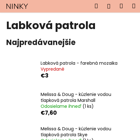
K
Prejsť
Hľadať
Náku
M
Prihlásen
na
o
obsah
Späť
Späť
košík
š
Labková patrola
í
Č
k
Najpredávanejšie
o
p
o
Labková patrola - farebná mozaika
t
Vypredané
r
€3
e
b
Melissa & Doug - kúzlenie vodou
u
tlapková patrola Marshall
j
Odosielame ihneď
(1 ks)
€7,60
e
t
Melissa & Doug - kúzlenie vodou
e
tlapková patrola Skye
n