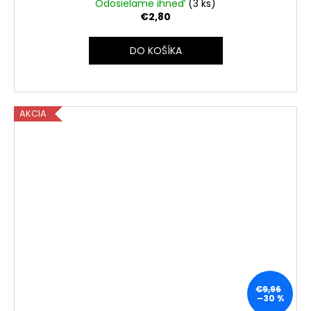
Odosielame ihneď
(3 ks)
€2,80
DO KOŠÍKA
AKCIA
€9,96
–30 %