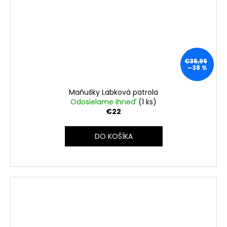
€35,96
–38 %
Maňušky Labková patrola
Odosielame ihneď
(1 ks)
€22
DO KOŠÍKA