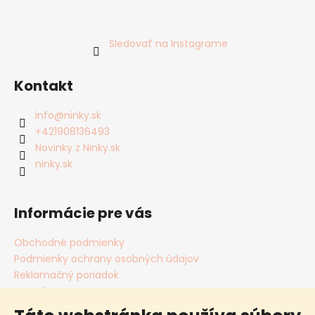
Sledovať na Instagrame
Kontakt
info
@
ninky.sk
+421908136493
Novinky z Ninky.sk
ninky.sk
Informácie pre vás
Obchodné podmienky
Podmienky ochrany osobných údajov
Reklamačný poriadok
Kontakty
Cookies