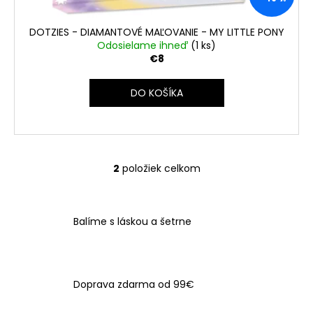
DOTZIES - DIAMANTOVÉ MAĽOVANIE - MY LITTLE PONY
Odosielame ihneď
(1 ks)
€8
DO KOŠÍKA
2
položiek celkom
O
v
l
á
Balíme s láskou a šetrne
d
a
c
i
Doprava zdarma od 99€
e