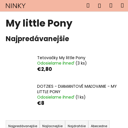
K
Prejsť
Hľadať
Náku
M
Prihlásen
na
o
obsah
Späť
Späť
košík
š
My little Pony
í
Č
k
Najpredávanejšie
o
p
o
Tetovačky My little Pony
t
Odosielame ihneď
(3 ks)
r
€2,80
e
b
DOTZIES - DIAMANTOVÉ MAĽOVANIE - MY
u
LITTLE PONY
j
Odosielame ihneď
(1 ks)
€8
e
t
R
e
a
n
Najpredávanejšie
Najlacnejšie
Najdrahšie
Abecedne