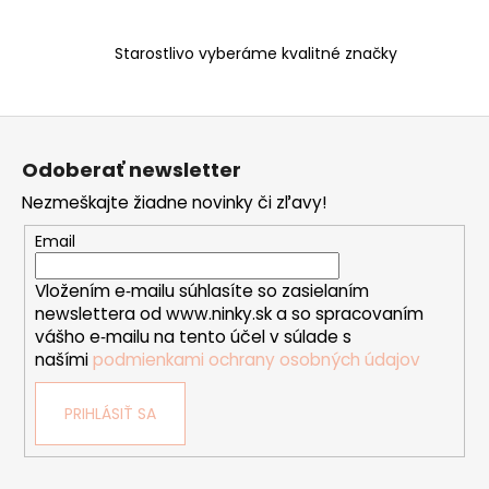
p
r
v
Starostlivo vyberáme kvalitné značky
k
y
v
Z
ý
á
p
Odoberať newsletter
p
i
Nezmeškajte žiadne novinky či zľavy!
ä
s
t
u
Email
i
Vložením e‑mailu súhlasíte so zasielaním
e
newslettera od www.ninky.sk a so spracovaním
vášho e‑mailu na tento účel v súlade s
našími
podmienkami ochrany osobných údajov
PRIHLÁSIŤ SA