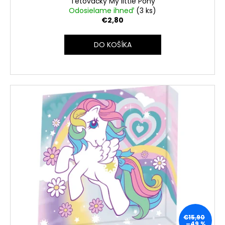
č
Tetovačky My little Pony
v
Odosielame ihneď
(3 ks)
a
€2,80
m
e
DO KOŠÍKA
€15,90
–49 %