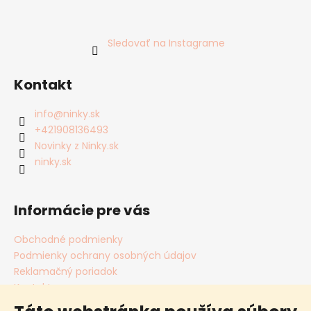
Sledovať na Instagrame
Kontakt
info
@
ninky.sk
+421908136493
Novinky z Ninky.sk
ninky.sk
Informácie pre vás
Obchodné podmienky
Podmienky ochrany osobných údajov
Reklamačný poriadok
Kontakty
Cookies