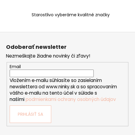
p
r
v
Starostlivo vyberáme kvalitné značky
k
y
v
Z
ý
á
p
Odoberať newsletter
p
i
Nezmeškajte žiadne novinky či zľavy!
ä
s
t
u
Email
i
Vložením e‑mailu súhlasíte so zasielaním
e
newslettera od www.ninky.sk a so spracovaním
vášho e‑mailu na tento účel v súlade s
našími
podmienkami ochrany osobných údajov
PRIHLÁSIŤ SA