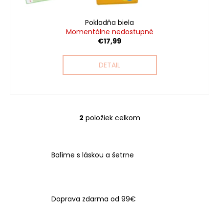
Pokladňa biela
Momentálne nedostupné
€17,99
DETAIL
2
položiek celkom
O
v
l
á
Balíme s láskou a šetrne
d
a
c
i
Doprava zdarma od 99€
e