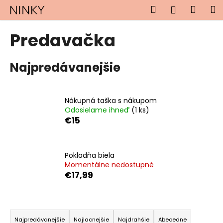
K
Prejsť
Hľadať
Náku
M
Prihlásen
na
o
obsah
Späť
Späť
košík
š
Predavačka
í
Č
k
Najpredávanejšie
o
p
o
Nákupná taška s nákupom
t
Odosielame ihneď
(1 ks)
r
€15
e
b
u
Pokladňa biela
Momentálne nedostupné
j
€17,99
e
t
R
e
a
n
Najpredávanejšie
Najlacnejšie
Najdrahšie
Abecedne