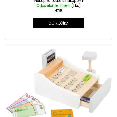
č
Nákupná taška s nákupom
v
Odosielame ihneď
(1 ks)
a
€15
m
e
DO KOŠÍKA