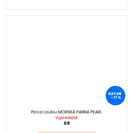
€27,95
–71 %
Picca Loulou MORSKÁ PANNA PEARL
Vypredané
€8