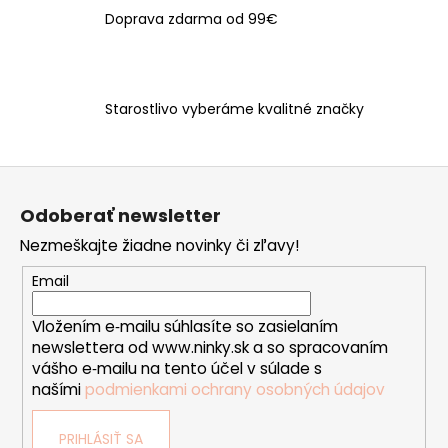
i
Doprava zdarma od 99€
e
p
r
v
Starostlivo vyberáme kvalitné značky
k
y
v
Z
ý
á
p
Odoberať newsletter
p
i
Nezmeškajte žiadne novinky či zľavy!
ä
s
t
u
Email
i
Vložením e‑mailu súhlasíte so zasielaním
e
newslettera od www.ninky.sk a so spracovaním
vášho e‑mailu na tento účel v súlade s
našími
podmienkami ochrany osobných údajov
PRIHLÁSIŤ SA