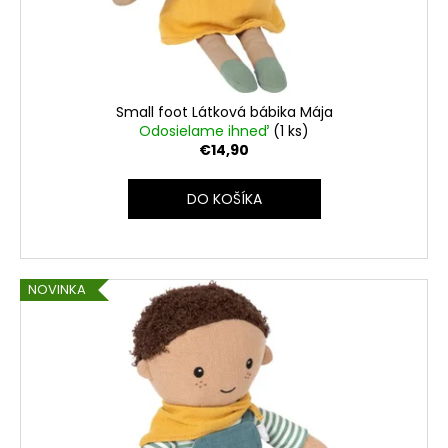
č
d
v
a
u
m
k
e
t
o
Small foot Látková bábika Mája
v
Odosielame ihneď
(1 ks)
€14,90
DO KOŠÍKA
NOVINKA