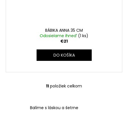
BÁBIKA ANNA 35 CM
Odosielame ihneď
(1 ks)
€21
DO KOŠÍKA
11
položiek celkom
O
v
l
á
Balíme s láskou a šetrne
d
a
c