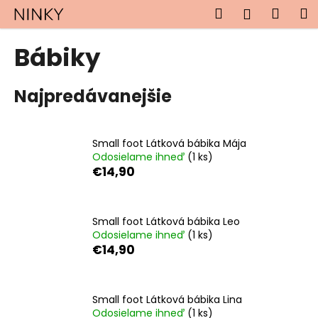
K
Prejsť
Hľadať
Náku
M
Prihlásen
na
o
obsah
Späť
Späť
košík
š
Bábiky
í
Č
k
Najpredávanejšie
o
p
o
Small foot Látková bábika Mája
t
Odosielame ihneď
(1 ks)
r
€14,90
e
b
u
Small foot Látková bábika Leo
Odosielame ihneď
(1 ks)
j
€14,90
e
t
e
Small foot Látková bábika Lina
n
Odosielame ihneď
(1 ks)