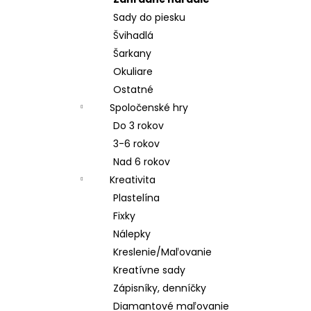
Sady do piesku
Švihadlá
Šarkany
Okuliare
Ostatné
Spoločenské hry
Do 3 rokov
3-6 rokov
Nad 6 rokov
Kreativita
Plastelína
Fixky
Nálepky
Kreslenie/Maľovanie
Kreatívne sady
Zápisníky, denníčky
Diamantové maľovanie