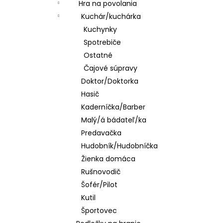
Hra na povolania
Kuchár/kuchárka
Kuchynky
Spotrebiče
Ostatné
Čajové súpravy
Doktor/Doktorka
Hasič
Kaderníčka/Barber
Malý/á bádateľ/ka
Predavačka
Hudobník/Hudobníčka
Žienka domáca
Rušnovodič
Šofér/Pilot
Kutil
Športovec