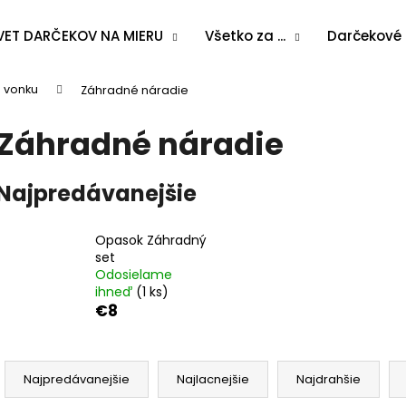
VET DARČEKOV NA MIERU
Všetko za ...
Darčekové
 vonku
Záhradné náradie
Čo potrebujete nájsť?
Záhradné náradie
HĽADAŤ
Najpredávanejšie
Opasok Záhradný
Odporúčame
set
Odosielame
ihneď
(1 ks)
€8
R
a
Najpredávanejšie
Najlacnejšie
Najdrahšie
d