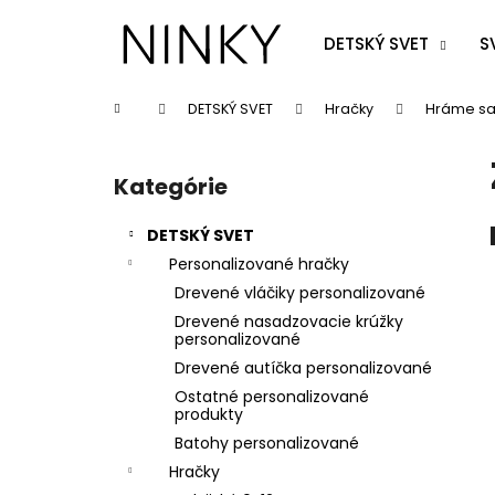
K
Prejsť
na
o
DETSKÝ SVET
S
obsah
Späť
Späť
š
do
do
í
Domov
DETSKÝ SVET
Hračky
Hráme sa
k
obchodu
obchodu
B
o
Kategórie
Preskočiť
č
kategórie
n
DETSKÝ SVET
ý
Personalizované hračky
p
Drevené vláčiky personalizované
a
Drevené nasadzovacie krúžky
n
personalizované
e
Drevené autíčka personalizované
l
Ostatné personalizované
produkty
Batohy personalizované
Hračky