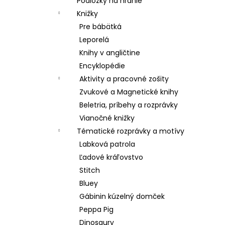
Podložky na hranie
Knižky
Pre bábätká
Leporelá
Knihy v angličtine
Encyklopédie
Aktivity a pracovné zošity
Zvukové a Magnetické knihy
Beletria, príbehy a rozprávky
Vianočné knižky
Tématické rozprávky a motívy
Labková patrola
Ľadové kráľovstvo
Stitch
Bluey
Gábinin kúzelný domček
Peppa Pig
Dinosaury