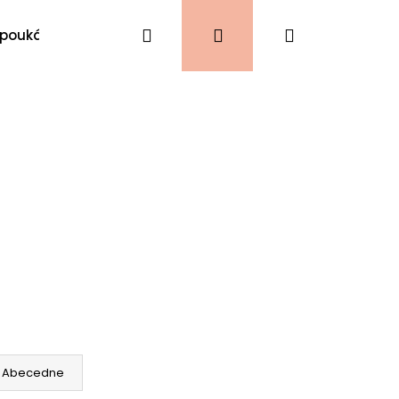
Hľadať
Prihlásenie
Nákupný
 poukážky
VIANOCE
Kontakty
košík
Abecedne