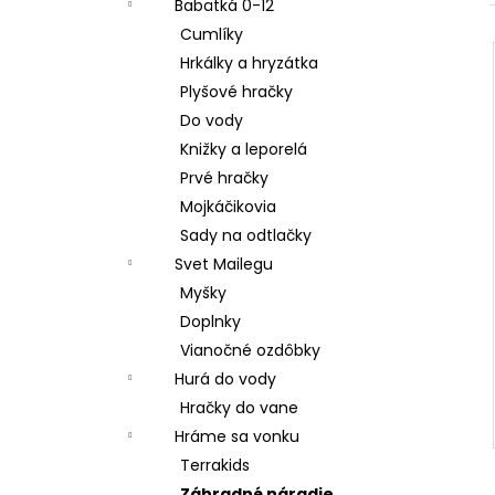
Babätká 0-12
Cumlíky
Hrkálky a hryzátka
Plyšové hračky
Do vody
Knižky a leporelá
Prvé hračky
Mojkáčikovia
Sady na odtlačky
Svet Mailegu
Myšky
Doplnky
Vianočné ozdôbky
Hurá do vody
Hračky do vane
Hráme sa vonku
Terrakids
Záhradné náradie