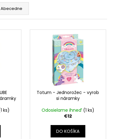
Abecedne
UBE
Totum - Jednorožec - vyrob
náramky
si náramky
(1 ks)
Odosielame ihneď
(1 ks)
€12
DO KOŠÍKA