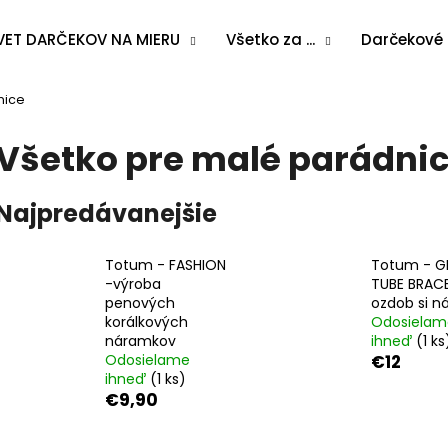
VET DARČEKOV NA MIERU
Všetko za ...
Darčekové
nice
Čo potrebujete nájsť?
Všetko pre malé parádni
HĽADAŤ
Najpredávanejšie
Totum - FASHION
Totum - G
Odporúčame
-výroba
TUBE BRACE
penových
ozdob si n
korálkových
Odosielam
náramkov
ihneď
(1 ks
Odosielame
€12
ihneď
(1 ks)
€9,90