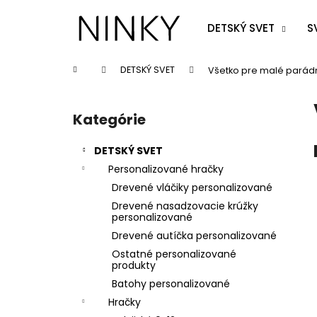
K
Prejsť
na
o
DETSKÝ SVET
S
obsah
Späť
Späť
š
do
do
í
Domov
DETSKÝ SVET
Všetko pre malé parád
k
obchodu
obchodu
B
o
Kategórie
Preskočiť
č
kategórie
n
DETSKÝ SVET
ý
Personalizované hračky
p
Drevené vláčiky personalizované
a
Drevené nasadzovacie krúžky
n
personalizované
e
Drevené autíčka personalizované
l
Ostatné personalizované
produkty
Batohy personalizované
Hračky