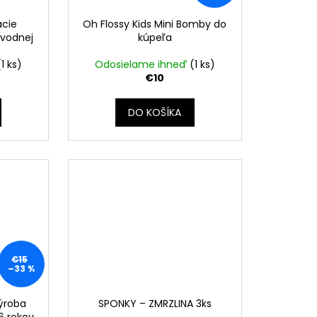
acie
Oh Flossy Kids Mini Bomby do
 vodnej
kúpeľa
(1 ks)
Odosielame ihneď
(1 ks)
€10
DO KOŠÍKA
€15
–33 %
Výroba
SPONKY – ZMRZLINA 3ks
6 rokov