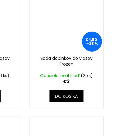
€4,50
–33 %
lasov
Sada doplnkov do vlasov
Frozen
(1 ks)
Odosielame ihneď
(2 ks)
€3
DO KOŠÍKA