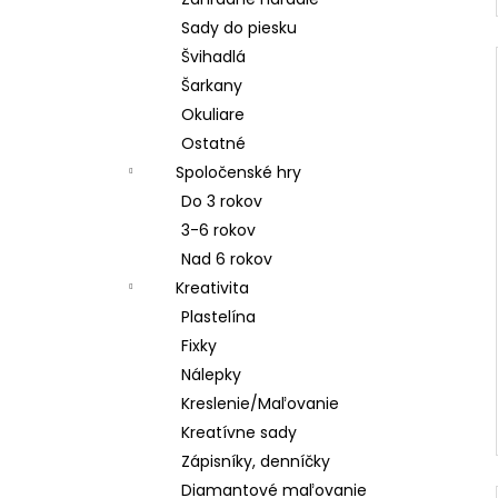
Sady do piesku
Švihadlá
Šarkany
Okuliare
Ostatné
Spoločenské hry
Do 3 rokov
3-6 rokov
Nad 6 rokov
Kreativita
Plastelína
Fixky
Nálepky
Kreslenie/Maľovanie
Kreatívne sady
Zápisníky, denníčky
Diamantové maľovanie