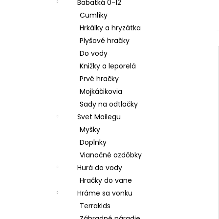
Babätká 0-12
Cumlíky
Hrkálky a hryzátka
Plyšové hračky
Do vody
Knižky a leporelá
Prvé hračky
Mojkáčikovia
Sady na odtlačky
Svet Mailegu
Myšky
Doplnky
Vianočné ozdôbky
Hurá do vody
Hračky do vane
Hráme sa vonku
Terrakids
Záhradné náradie