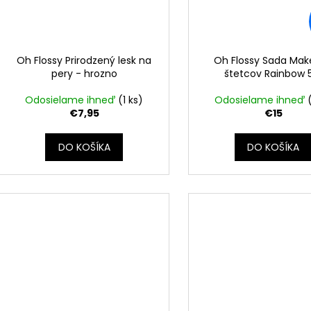
Oh Flossy Prirodzený lesk na
Oh Flossy Sada Ma
pery - hrozno
štetcov Rainbow 
Odosielame ihneď
(1 ks)
Odosielame ihneď
€7,95
€15
DO KOŠÍKA
DO KOŠÍKA