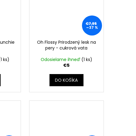
€7,95
–37 %
runchie
Oh Flossy Prirodzený lesk na
pery - cukrová vata
(1 ks)
Odosielame ihneď
(1 ks)
€5
DO KOŠÍKA