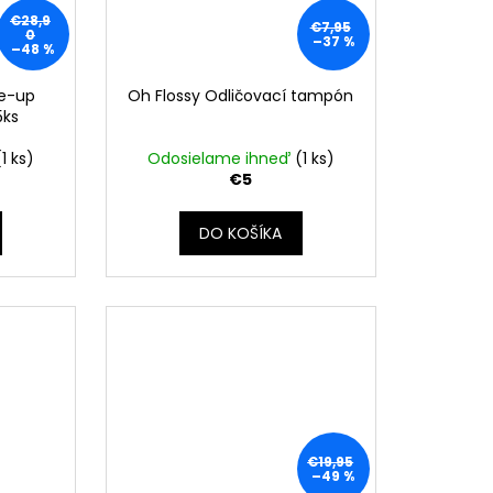
€28,9
€7,95
0
–37 %
–48 %
ke-up
Oh Flossy Odličovací tampón
5ks
(1 ks)
Odosielame ihneď
(1 ks)
€5
DO KOŠÍKA
€19,95
–49 %