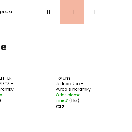
Hľadať
Prihlásenie
Nákupný
 poukážky
VIANOCE
Kontakty
košík
ce
LITTER
Totum -
LETS -
Jednorožec -
áramky
vyrob si náramky
e
Odosielame
)
ihneď
(1 ks)
€12