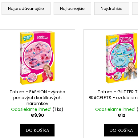
R
a
Najpredávanejšie
Najlacnejšie
Najdrahšie
d
e
V
n
ý
i
p
e
i
p
s
r
p
o
r
d
o
u
d
Totum - FASHION -výroba
Totum - GLITTER T
k
penových korálkových
BRACELETS - ozdob si 
u
náramkov
t
k
Odosielame ihneď
(1 ks)
Odosielame ihneď
o
t
€9,90
€12
v
o
DO KOŠÍKA
DO KOŠÍKA
v