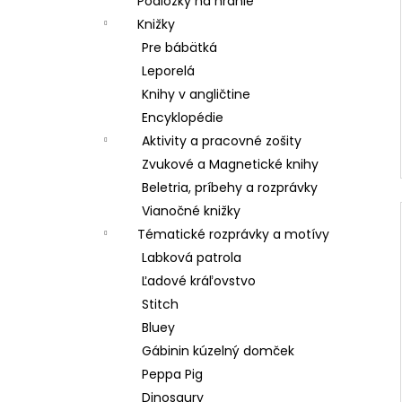
Podložky na hranie
Knižky
Pre bábätká
Leporelá
Knihy v angličtine
Encyklopédie
Aktivity a pracovné zošity
Zvukové a Magnetické knihy
Beletria, príbehy a rozprávky
Vianočné knižky
Tématické rozprávky a motívy
Labková patrola
Ľadové kráľovstvo
Stitch
Bluey
Gábinin kúzelný domček
Peppa Pig
Dinosaury