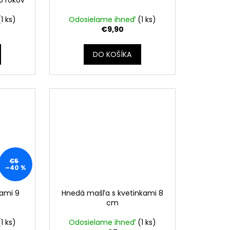
(1 ks)
Odosielame ihneď
(1 ks)
€9,90
DO KOŠÍKA
€5
–40 %
kami 9
Hnedá mašľa s kvetinkami 8
cm
(1 ks)
Odosielame ihneď
(1 ks)