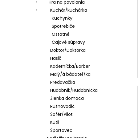
Hra na povolania
Kuchár/kuchárka
Kuchynky
Spotrebiče
Ostatné
Čajové súpravy
Doktor/Doktorka
Hasič
Kaderníčka/Barber
Malý/á bádateľ/ka
Predavačka
Hudobník/Hudobníčka
Žienka domáca
Rušnovodič
Šofér/Pilot
Kutil
Športovec