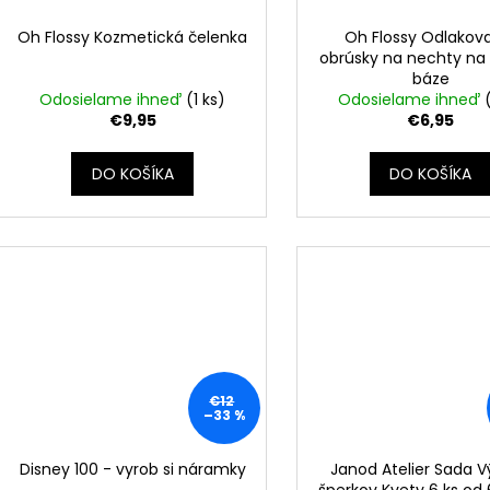
Oh Flossy Kozmetická čelenka
Oh Flossy Odlakov
obrúsky na nechty na
báze
Odosielame ihneď
(1 ks)
Odosielame ihneď
€9,95
€6,95
DO KOŠÍKA
DO KOŠÍKA
€12
–33 %
Disney 100 - vyrob si náramky
Janod Atelier Sada 
šperkov Kvety 6 ks od 