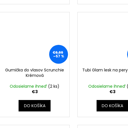
€6,99
–57 %
Gumička do vlasov Scrunchie
Tubi Glam lesk na pery
Krémová
Odosielame ihneď
(2 ks)
Odosielame ihneď
€3
€3
DO KOŠÍKA
DO KOŠÍKA