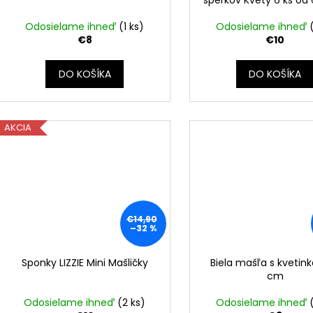
Odosielame ihneď
(1 ks)
Odosielame ihneď
€8
€10
DO KOŠÍKA
DO KOŠÍKA
AKCIA
€14,90
–32 %
Sponky LIZZIE Mini Mašličky
Biela mašľa s kvetin
cm
Odosielame ihneď
(2 ks)
Odosielame ihneď