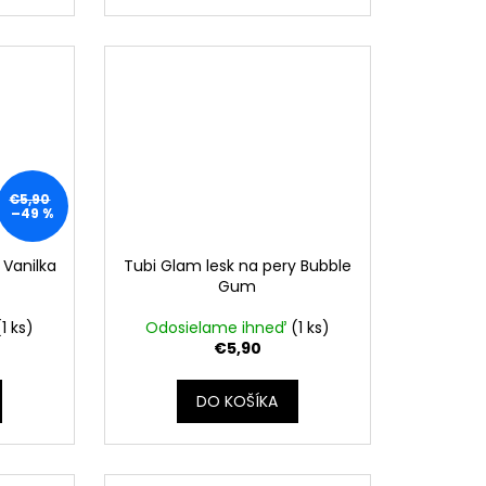
€5,90
–49 %
 Vanilka
Tubi Glam lesk na pery Bubble
Gum
(1 ks)
Odosielame ihneď
(1 ks)
€5,90
DO KOŠÍKA