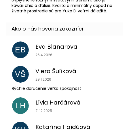
ovplyvnené rôznymi svetovými trendmi, ako je
kawaii chic a ďalšie. Kvalita a minimálny dopad na
životné prostredie sú pre Yuko B. veľmi dôležité.
Eva Blanarova
EB
Hodnotenie obchodu je 5 z 5 hviezdičiek.
26.4.2026
Viera Šulíková
VŠ
Hodnotenie obchodu je 5 z 5 hviezdičiek.
29.1.2026
Rýchle doručenie veľka spokojnosť
Lívia Harčárová
LH
Hodnotenie obchodu je 5 z 5 hviezdičiek.
21.12.2025
Katarína Hajdúová