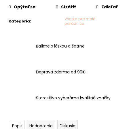
č
a
Opýtať sa
Strážiť
Zdieľať
m
e
Všetko pre malé
Kategória
:
parádnice
Balíme s láskou a šetrne
Doprava zdarma od 99€
Starostlivo vyberáme kvalitné značky
Popis
Hodnotenie
Diskusia