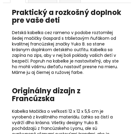
Praktický a rozkošný doplnok
pre vaše deti
Detská kabelka cez rameno v podobe roztomilej
šedej mačičky Gaspard s trblietavým ňufákom od
kvalitnej francúzskej značky Yuko B. sa stane
krásnym doplnkom detského outfitu. Kabelka sa
zapína na zips, aby v nej boli poklady vašich detí v
bezpečí. Popruh na kabelke je nastaviteľný, aby ste
ho mohli vášmu dieťaťu nastaviť presne na mieru.
Máme ju aj čiernej a ružovej farbe.
Originálny dizajn z
Francúzska
Kabelka Mačička o veľkosti 12 x 12 x 5,5 cm je
vyrobená z kvalitného materiálu. Ľahko sa čistí a
vydrží dlho krásna. Všetky designy Yuko B.
pochádzajú z francúzskeho Lyonu, ale sú