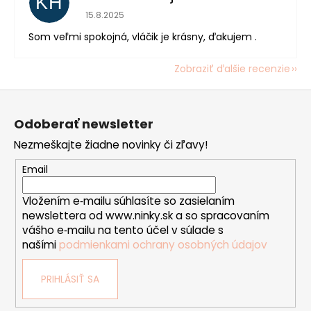
KH
Hodnotenie obchodu je 5 z 5 hviezdičiek.
15.8.2025
Som veľmi spokojná, vláčik je krásny, ďakujem .
Zobraziť ďalšie recenzie
Z
á
Odoberať newsletter
p
Nezmeškajte žiadne novinky či zľavy!
ä
t
Email
i
Vložením e‑mailu súhlasíte so zasielaním
e
newslettera od www.ninky.sk a so spracovaním
vášho e‑mailu na tento účel v súlade s
našími
podmienkami ochrany osobných údajov
PRIHLÁSIŤ SA