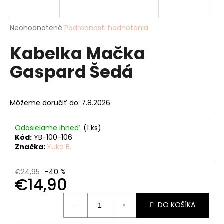
á
j
Priemerné
Neohodnotené
Podrobnosti hodnotenia
s
hodnotenie
Kabelka Mačka
produktu
ť
je
?
Gaspard Šedá
0,0
z
5
hviezdičiek.
Môžeme doručiť do:
7.8.2026
HĽADAŤ
Odosielame ihneď
(1 ks)
Kód:
YB-100-106
Značka:
Yuko B.
O
d
€24,95
–40 %
€14,90
p
o
Jednotková
r
DO KOŠÍKA
cena:
ú