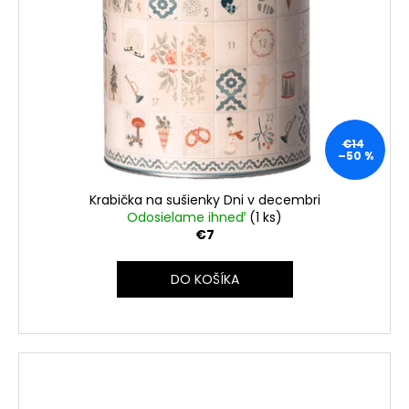
€14
–50 %
Krabička na sušienky Dni v decembri
Odosielame ihneď
(1 ks)
€7
DO KOŠÍKA