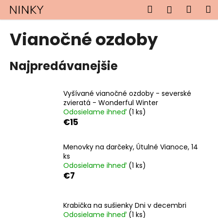
K
Prejsť
Hľadať
Náku
M
Prihlásen
na
o
obsah
Späť
Späť
košík
š
Vianočné ozdoby
í
Č
k
Najpredávanejšie
o
p
o
Vyšívané vianočné ozdoby - severské
t
zvieratá - Wonderful Winter
Odosielame ihneď
(1 ks)
r
€15
e
b
Menovky na darčeky, Útulné Vianoce, 14
u
ks
j
Odosielame ihneď
(1 ks)
€7
e
t
e
Krabička na sušienky Dni v decembri
n
Odosielame ihneď
(1 ks)