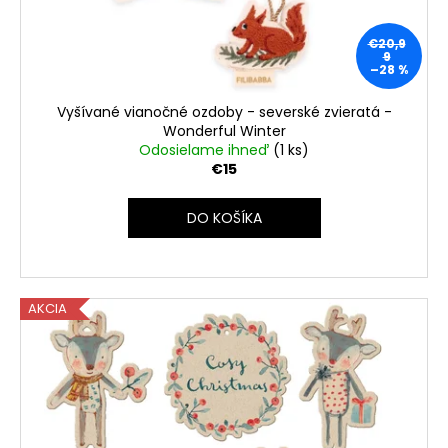
č
d
v
a
u
m
€20,9
k
9
e
–28 %
t
o
Vyšívané vianočné ozdoby - severské zvieratá -
v
Wonderful Winter
Odosielame ihneď
(1 ks)
€15
DO KOŠÍKA
AKCIA