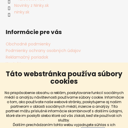
Novinky z Ninky.sk
ninky.sk
Informácie pre vás
Obchodné podmienky
Podmienky ochrany osobných údajov
Reklamačný poriadok
Kontakty
Cookies
Táto webstránka používa súbory
Blog
cookies
Dopravy a platby
Predávané značky
Na prispôsobenie obsahu a reklám, poskytovanie funkcií sociálnych
Hodnotenie obchodu
médií a analýzu návštevnosti používame súbory cookie. Informácie
o tom, ako používate naše webové stránky, poskytujeme aj našim
Vrátenie a výmena tovaru
partnerom v oblasti sociálnych médií, inzercie a analýzy. Títo
partneri môžu príslušné informácie skombinovať s ďalšími údajmi,
POZOR: Pri personalizáciách trvá výroba cca. 5-7
ktoré ste im poskytli alebo ktoré od vás získali, keď ste používali ich
služby.
Vytvoril Shoptet
pracovných dni! V prípade, ak produkt potrebujete
Ďalším prechádzaním tohto webu vyjadrujete súhlas s ich
skoršie, napíšte nám to, prosím, do poznámky.