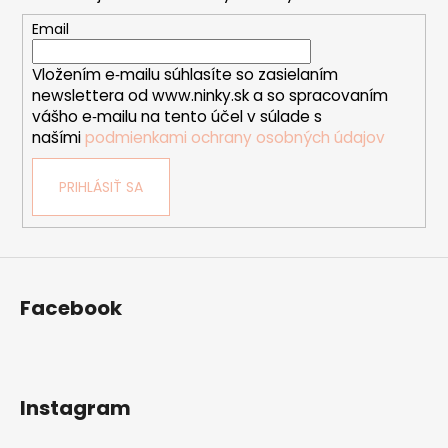
ä
s
t
u
Email
i
Vložením e‑mailu súhlasíte so zasielaním
e
newslettera od www.ninky.sk a so spracovaním
vášho e‑mailu na tento účel v súlade s
našími
podmienkami ochrany osobných údajov
PRIHLÁSIŤ SA
Facebook
Instagram