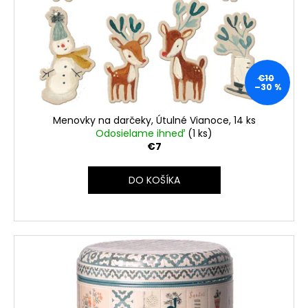
€10
–30 %
Menovky na darčeky, Útulné Vianoce, 14 ks
Odosielame ihneď
(1 ks)
€7
DO KOŠÍKA