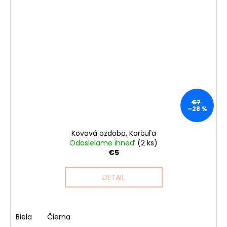
€7
–28 %
Kovová ozdoba, Korčuľa
Odosielame ihneď
(2 ks)
€5
DETAIL
Biela
Čierna