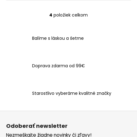
4
položiek celkom
O
v
l
á
Balíme s láskou a šetrne
d
a
c
i
Doprava zdarma od 99€
e
p
r
v
Starostlivo vyberáme kvalitné značky
k
y
v
Z
ý
á
p
Odoberať newsletter
p
i
Nezmeškajte žiadne novinky či zľavy!