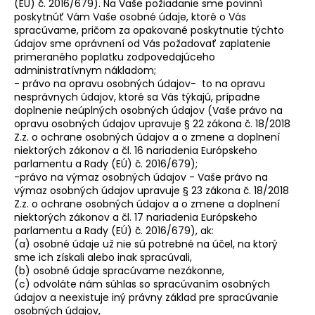
(EÚ) č. 2016/679). Na Vaše požiadanie sme povinní
poskytnúť Vám Vaše osobné údaje, ktoré o Vás
spracúvame, pričom za opakované poskytnutie týchto
údajov sme oprávnení od Vás požadovať zaplatenie
primeraného poplatku zodpovedajúceho
administratívnym nákladom;
- právo na opravu osobných údajov- to na opravu
nesprávnych údajov, ktoré sa Vás týkajú, prípadne
doplnenie neúplných osobných údajov (Vaše právo na
opravu osobných údajov upravuje § 22 zákona č. 18/2018
Z.z. o ochrane osobných údajov a o zmene a doplnení
niektorých zákonov a čl. 16 nariadenia Európskeho
parlamentu a Rady (EÚ) č. 2016/679);
-právo na výmaz osobných údajov - Vaše právo na
výmaz osobných údajov upravuje § 23 zákona č. 18/2018
Z.z. o ochrane osobných údajov a o zmene a doplnení
niektorých zákonov a čl. 17 nariadenia Európskeho
parlamentu a Rady (EÚ) č. 2016/679), ak:
(a) osobné údaje už nie sú potrebné na účel, na ktorý
sme ich získali alebo inak spracúvali,
(b) osobné údaje spracúvame nezákonne,
(c) odvoláte nám súhlas so spracúvaním osobných
údajov a neexistuje iný právny základ pre spracúvanie
osobných údajov,