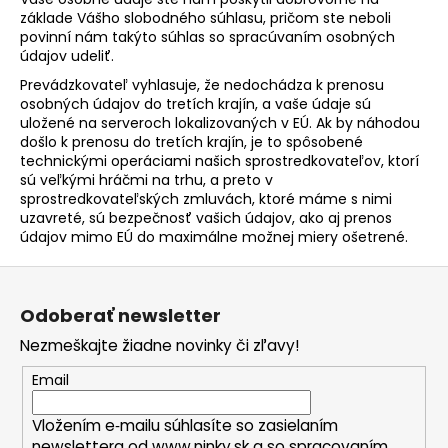
základe Vášho slobodného súhlasu, pričom ste neboli
povinní nám takýto súhlas so spracúvaním osobných
údajov udeliť.
Prevádzkovateľ vyhlasuje, že nedochádza k prenosu
osobných údajov do tretích krajín, a vaše údaje sú
uložené na serveroch lokalizovaných v EÚ. Ak by náhodou
došlo k prenosu do tretích krajín, je to spôsobené
technickými operáciami našich sprostredkovateľov, ktorí
sú veľkými hráčmi na trhu, a preto v
sprostredkovateľských zmluvách, ktoré máme s nimi
uzavreté, sú bezpečnosť vašich údajov, ako aj prenos
údajov mimo EÚ do maximálne možnej miery ošetrené.
Z
á
Odoberať newsletter
p
Nezmeškajte žiadne novinky či zľavy!
ä
t
Email
i
Vložením e‑mailu súhlasíte so zasielaním
e
newslettera od www.ninky.sk a so spracovaním