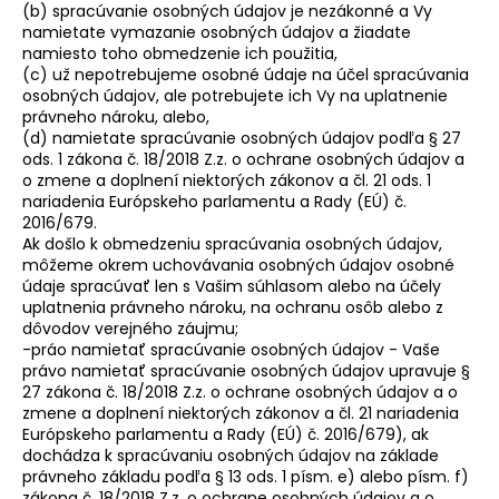
(b) spracúvanie osobných údajov je nezákonné a Vy
namietate vymazanie osobných údajov a žiadate
namiesto toho obmedzenie ich použitia,
(c) už nepotrebujeme osobné údaje na účel spracúvania
osobných údajov, ale potrebujete ich Vy na uplatnenie
právneho nároku, alebo,
(d) namietate spracúvanie osobných údajov podľa § 27
ods. 1 zákona č. 18/2018 Z.z. o ochrane osobných údajov a
o zmene a doplnení niektorých zákonov a čl. 21 ods. 1
nariadenia Európskeho parlamentu a Rady (EÚ) č.
2016/679.
Ak došlo k obmedzeniu spracúvania osobných údajov,
môžeme okrem uchovávania osobných údajov osobné
údaje spracúvať len s Vašim súhlasom alebo na účely
uplatnenia právneho nároku, na ochranu osôb alebo z
dôvodov verejného záujmu;
-práo namietať spracúvanie osobných údajov - Vaše
právo namietať spracúvanie osobných údajov upravuje §
27 zákona č. 18/2018 Z.z. o ochrane osobných údajov a o
zmene a doplnení niektorých zákonov a čl. 21 nariadenia
Európskeho parlamentu a Rady (EÚ) č. 2016/679), ak
dochádza k spracúvaniu osobných údajov na základe
právneho základu podľa § 13 ods. 1 písm. e) alebo písm. f)
zákona č. 18/2018 Z.z. o ochrane osobných údajov a o