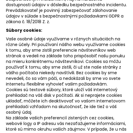
č
dostupnosti údajov v dôsledku bezpečnostného incidentu.
a
Prevádzkovateľ je povinný zabezpečovať zálohovanie
m
údajov v súlade s bezpečnostnými požiadavkami GDPR a
e
zákona č. 18/2018 Z. z.
Súbory cookies:
Vaše osobné údaje využívame v rôznych situáciách na
rôzne účely. Pri používaní nášho webu využívame cookies
k tomu, aby sme zistili preferencie návštevníkov web
stránok a vedeli na základe toho prispôsobiť našu ponuku
na mieru konkrétnemu návštevníkovi. Cookies sa môžu
používať k tomu, aby sme zistili, či už ste naše stránky z
vášho počítača niekedy navštívili. Bez cookies by sme
nevedeli, čo sa vám páči, a nedokázali by sme vo svete
internetu flexibilne vyhovieť vašim požiadavkám.
Cookies sú textové súbory, ktoré uloží váš internetový
prehliadač na váš disk v počítači. Ak si neprajete cookies
ukladať, môžete ich deaktivovať vo vašom internetovom
prehliadači vzhľadom na skutočnosť, že ide tiež o váš
osobný údaj.
Na základe vašich preferencií zistených cez cookies,
webové logy a IP adresu vás nezaťažujeme informáciami,
ktoré sú mimo okruhu vašich záujmov. V prípade, že u nás