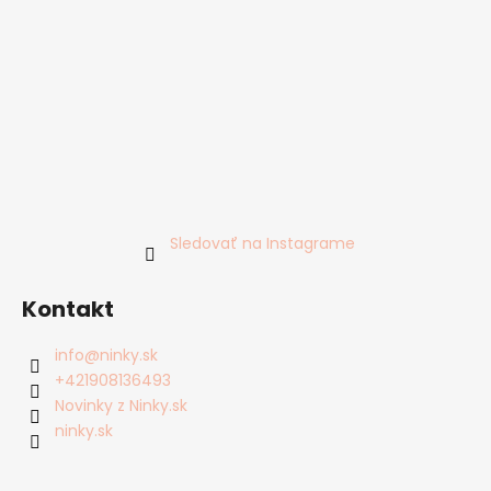
Sledovať na Instagrame
Kontakt
info
@
ninky.sk
+421908136493
Novinky z Ninky.sk
ninky.sk