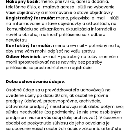
Nákupný košík:
meno, priezvisko, adresa dodania,
telefónne číslo, e-mailová adresa- slúži na vybavenie
Vaše objednávky a informovanie o stave objednávky
Registračný formulár:
meno, priezvisko, e-mail – slúži
na informovanie o stave objednávky a aktualitách, na
komunikáciu so zákazníkom, aktualizácia informácií a
nového obsahu, možnosť prihlásenia sa k odberu
newslettru
Kontaktný formulár:
meno a e-mail – potrebný na to,
aby sme vám mohli odpísať na vašu správu
Odber Noviniek:
e-mail – potrebný na to,by sme vám
mohli sprostredkovať naše novinky bez potreby
prihlásenia sa prostredníctvom registrácie
Doba uchovávania údajov:
Osobné údaje sa u prevádzkovateľa uchovávajú na
uvedené účely po dobu 30 dní, ak osobitné právne
predpisy (daňové, pracovnoprávne, archivácia,
účtovnícke predpisy) neustanovujú inak alebo pokým svoj
súhlas neodvoláte (za podmienky, že nie sme osobitným
predpisom viazaní váš údaj ďalej archivovať). V časovom
období od poskytnutia súhlasu do jeho odvolania je
spracovanie vašich osobných údajov zákonné, aj keď ste