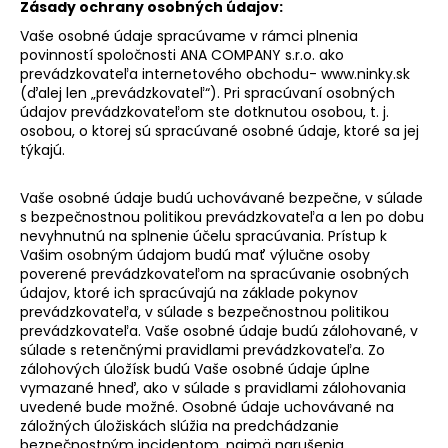
Zásady ochrany osobných údajov:
á
Vaše osobné údaje spracúvame v rámci plnenia
j
povinností spoločnosti ANA COMPANY s.r.o. ako
s
prevádzkovateľa internetového obchodu- www.ninky.sk
(ďalej len „prevádzkovateľ“). Pri spracúvaní osobných
ť
údajov prevádzkovateľom ste dotknutou osobou, t. j.
?
osobou, o ktorej sú spracúvané osobné údaje, ktoré sa jej
týkajú.
Vaše osobné údaje budú uchovávané bezpečne, v súlade
s bezpečnostnou politikou prevádzkovateľa a len po dobu
HĽADAŤ
nevyhnutnú na splnenie účelu spracúvania. Prístup k
Vašim osobným údajom budú mať výlučne osoby
poverené prevádzkovateľom na spracúvanie osobných
údajov, ktoré ich spracúvajú na základe pokynov
prevádzkovateľa, v súlade s bezpečnostnou politikou
O
prevádzkovateľa. Vaše osobné údaje budú zálohované, v
d
súlade s retenčnými pravidlami prevádzkovateľa. Zo
p
zálohových úložísk budú Vaše osobné údaje úplne
o
vymazané hneď, ako v súlade s pravidlami zálohovania
r
uvedené bude možné. Osobné údaje uchovávané na
ú
záložných úložiskách slúžia na predchádzanie
bezpečnostným incidentom, najmä narušenia