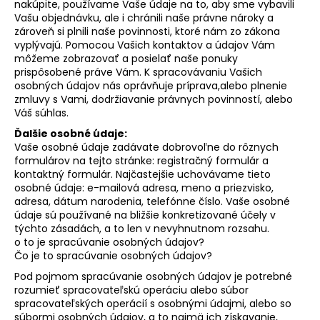
nakúpite, používame Vaše údaje na to, aby sme vybavili
Vašu objednávku, ale i chránili naše právne nároky a
zároveň si plnili naše povinnosti, ktoré nám zo zákona
vyplývajú. Pomocou Vašich kontaktov a údajov Vám
môžeme zobrazovať a posielať naše ponuky
prispôsobené práve Vám. K spracovávaniu Vašich
osobných údajov nás oprávňuje príprava,alebo plnenie
zmluvy s Vami, dodržiavanie právnych povinností, alebo
Váš súhlas.
Ďalšie osobné údaje:
Vaše osobné údaje zadávate dobrovoľne do rôznych
formulárov na tejto stránke: registračný formulár a
kontaktný formulár. Najčastejšie uchovávame tieto
osobné údaje: e-mailová adresa, meno a priezvisko,
adresa, dátum narodenia, telefónne číslo. Vaše osobné
údaje sú používané na bližšie konkretizované účely v
týchto zásadách, a to len v nevyhnutnom rozsahu.
o to je spracúvanie osobných údajov?
Čo je to spracúvanie osobných údajov?
Pod pojmom spracúvanie osobných údajov je potrebné
rozumieť spracovateľskú operáciu alebo súbor
spracovateľských operácií s osobnými údajmi, alebo so
súbormi osobných údajov, a to najmä ich získavanie,