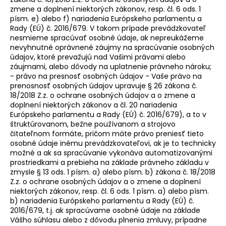
zmene a doplnení niektorých zákonov, resp. čl. 6 ods. 1
písm. e) alebo f) nariadenia Európskeho parlamentu a
Rady (EÚ) č. 2016/679. V takom prípade prevádzkovateľ
nesmieme spracúvať osobné údaje, ak nepreukážeme
nevyhnutné oprávnené záujmy na spracúvanie osobných
údajov, ktoré prevažujú nad Vašimi právami alebo
záujmami, alebo dôvody na uplatnenie právneho nároku;
- právo na presnosť osobných údajov - Vaše právo na
prenosnosť osobných údajov upravuje § 26 zákona č.
18/2018 Z.z. o ochrane osobných údajov a o zmene a
doplnení niektorých zákonov a čl. 20 nariadenia
Európskeho parlamentu a Rady (EÚ) č. 2016/679), a to v
štruktúrovanom, bežne používanom a strojovo
čitateľnom formáte, pričom máte právo preniesť tieto
osobné údaje inému prevádzkovateľovi, ak je to technicky
možné a ak sa spracúvanie vykonáva automatizovanými
prostriedkami a prebieha na základe právneho základu v
zmysle § 13 ods. 1 písm. a) alebo písm. b) zákona č. 18/2018
Z.z. o ochrane osobných údajov a o zmene a doplnení
niektorých zákonov, resp. čl. 6 ods. 1 písm. a) alebo písm.
b) nariadenia Európskeho parlamentu a Rady (EÚ) č.
2016/679, t.j. ak spracúvame osobné údaje na základe
Vášho súhlasu alebo z dôvodu plnenia zmluvy, prípadne