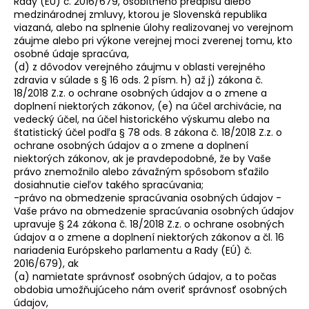
Rady (EÚ) č. 2016/679, osobitného predpisu alebo
medzinárodnej zmluvy, ktorou je Slovenská republika
viazaná, alebo na splnenie úlohy realizovanej vo verejnom
záujme alebo pri výkone verejnej moci zverenej tomu, kto
osobné údaje spracúva,
(d) z dôvodov verejného záujmu v oblasti verejného
zdravia v súlade s § 16 ods. 2 písm. h) až j) zákona č.
18/2018 Z.z. o ochrane osobných údajov a o zmene a
doplnení niektorých zákonov, (e) na účel archivácie, na
vedecký účel, na účel historického výskumu alebo na
štatistický účel podľa § 78 ods. 8 zákona č. 18/2018 Z.z. o
ochrane osobných údajov a o zmene a doplnení
niektorých zákonov, ak je pravdepodobné, že by Vaše
právo znemožnilo alebo závažným spôsobom sťažilo
dosiahnutie cieľov takého spracúvania;
-právo na obmedzenie spracúvania osobných údajov -
Vaše právo na obmedzenie spracúvania osobných údajov
upravuje § 24 zákona č. 18/2018 Z.z. o ochrane osobných
údajov a o zmene a doplnení niektorých zákonov a čl. 16
nariadenia Európskeho parlamentu a Rady (EÚ) č.
2016/679), ak
(a) namietate správnosť osobných údajov, a to počas
obdobia umožňujúceho nám overiť správnosť osobných
údajov,