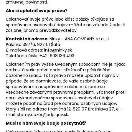
zmluvnej povinnosti.
Ako si uplatniť svoje práva?
Uplatňovať svoje práva lebo klásť otázky týkajúce sa
spracúvania osobných údajov môžete na základe žiadosti
zaslanej priamo prevádzkovateľovi.
Kontaktná adresa
: Ninky - ANA COMPANY s.r.o., J.
Palárika 397/6, 927 01 Šaľa
E-mailová adresa: info@ninky.sk
Telefónne číslo:
+421 908 136 493
Uplatnením práv vyššie uvedeným spôsobom nie je nijako
dotknuté vaše právo podať sťažnosť u príslušného
dozorného úradu. Toto právo môžete uplatniť najmä v
prípade, že sa domnievate, že vaše osobné údaje
spracovávame neoprávnene alebo v rozpore so
všeobecne záväznými právnymi predpismi. Sťažnosť proti
nami vykonávanému spracovaniu osobných údajov
môžete podať na Úrad pre ochranu osobných údajov,
ktorý sídli na adrese Hraničná 12, 820 07 Bratislava 27, e-
mail: statny.dozor@pdp.gov.sk.
Musíte nám svoje údaje poskytnúť?
Vaše osobné údaje ste nám poskytli dobrovoľne na