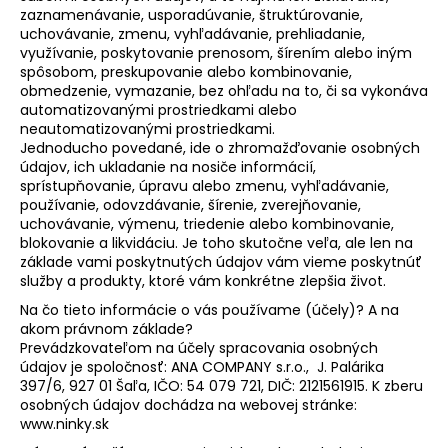
zaznamenávanie, usporadúvanie, štruktúrovanie,
uchovávanie, zmenu, vyhľadávanie, prehliadanie,
využívanie, poskytovanie prenosom, šírením alebo iným
spôsobom, preskupovanie alebo kombinovanie,
obmedzenie, vymazanie, bez ohľadu na to, či sa vykonáva
automatizovanými prostriedkami alebo
neautomatizovanými prostriedkami.
Jednoducho povedané, ide o zhromažďovanie osobných
údajov, ich ukladanie na nosiče informácií,
sprístupňovanie, úpravu alebo zmenu, vyhľadávanie,
používanie, odovzdávanie, šírenie, zverejňovanie,
uchovávanie, výmenu, triedenie alebo kombinovanie,
blokovanie a likvidáciu. Je toho skutočne veľa, ale len na
základe vami poskytnutých údajov vám vieme poskytnúť
služby a produkty, ktoré vám konkrétne zlepšia život.
Na čo tieto informácie o vás používame (účely)? A na
akom právnom základe?
Prevádzkovateľom na účely spracovania osobných
údajov je spoločnosť: ANA COMPANY s.r.o., J. Palárika
397/6, 927 01 Šaľa, IČO: 54 079 721, DIČ: 2121561915. K zberu
osobných údajov dochádza na webovej stránke:
www.ninky.sk