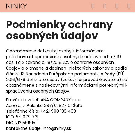
K
Prejsť
Hľadať
Náku
M
Prihlásen
na
o
obsah
Späť
Späť
košík
š
Podmienky ochrany
í
Č
osobných údajov
k
o
p
Oboznámenie dotknutej osoby s informáciami
o
potrebnými k spracúvaniu osobných údajov podľa § 19
ods. 1 a 2 zákona č. 18/2018 Z.z. o ochrane osobných
t
údajov a o zmene a doplnení niektorých zákonov a podľa
r
článku 13 Nariadenia Európskeho parlamentu a Rady (EÚ)
e
2016/679 dotknuté osoby (zákazníci prevádzkovateľa) sú
oboznámené s nasledovnými informáciami potrebnými k
b
spracúvaniu osobných údajov:
u
Prevádzkovateľ: ANA COMPANY s.r.o.
j
Adresa: J. Palárika 397/6, 927 01 Šaľa
e
Telefónne číslo:
+421 908 136 493
IČO: 54 079 721
t
DIČ: 2121561915
e
Kontaktné údaje: info@ninky.sk
n