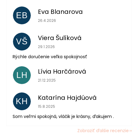
Eva Blanarova
EB
Hodnotenie obchodu je 5 z 5 hviezdičiek.
26.4.2026
Viera Šulíková
VŠ
Hodnotenie obchodu je 5 z 5 hviezdičiek.
29.1.2026
Rýchle doručenie veľka spokojnosť
Lívia Harčárová
LH
Hodnotenie obchodu je 5 z 5 hviezdičiek.
21.12.2025
Katarína Hajdúová
KH
Hodnotenie obchodu je 5 z 5 hviezdičiek.
15.8.2025
Som veľmi spokojná, vláčik je krásny, ďakujem .
Zobraziť ďalšie recenzie