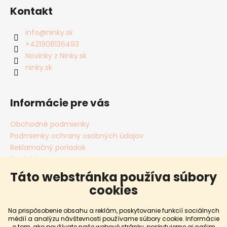
Kontakt
info
@
ninky.sk
+421908136493
Novinky z Ninky.sk
ninky.sk
Informácie pre vás
Obchodné podmienky
Podmienky ochrany osobných údajov
Reklamačný poriadok
Kontakty
Cookies
Táto webstránka používa súbory
Blog
cookies
Dopravy a platby
Predávané značky
Na prispôsobenie obsahu a reklám, poskytovanie funkcií sociálnych
Hodnotenie obchodu
médií a analýzu návštevnosti používame súbory cookie. Informácie
o tom, ako používate naše webové stránky, poskytujeme aj našim