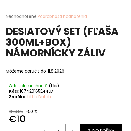
á
j
Priemerné
Neohodnotené
Podrobnosti hodnotenia
s
hodnotenie
DESIATOVÝ SET (FĽAŠA
produktu
ť
je
?
300ML+BOX)
0,0
z
NÁMORNÍCKY ZÁLIV
5
hviezdičiek.
HĽADAŤ
Môžeme doručiť do:
11.8.2026
Odosielame ihneď
(1 ks)
Kód:
107420165244LD
O
Značka:
Little Dutch
d
p
€20,35
–50 %
o
€10
r
ú
Jednotková
DO KOŠÍKA