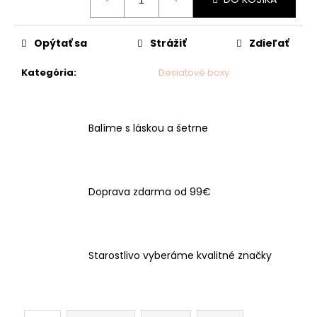
č
cena:
a
m
Opýtať sa
Strážiť
Zdieľať
e
Kategória
:
Desiatové boxy
Balíme s láskou a šetrne
Doprava zdarma od 99€
Starostlivo vyberáme kvalitné značky