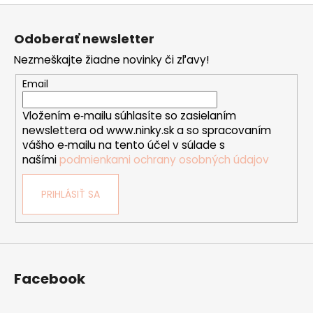
Z
á
Odoberať newsletter
p
Nezmeškajte žiadne novinky či zľavy!
ä
t
Email
i
Vložením e‑mailu súhlasíte so zasielaním
e
newslettera od www.ninky.sk a so spracovaním
vášho e‑mailu na tento účel v súlade s
našími
podmienkami ochrany osobných údajov
PRIHLÁSIŤ SA
Facebook