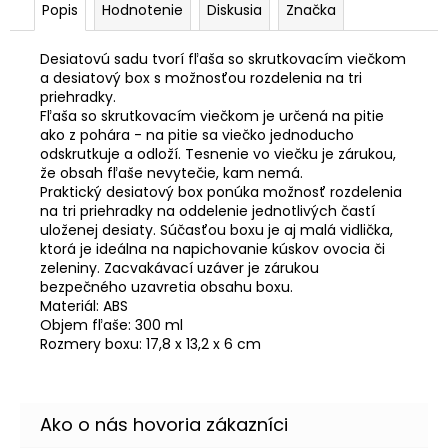
Popis
Hodnotenie
Diskusia
Značka
Desiatovú sadu tvorí fľaša so skrutkovacím viečkom
a desiatový box s možnosťou rozdelenia na tri
priehradky.
Fľaša so skrutkovacím viečkom je určená na pitie
ako z pohára - na pitie sa viečko jednoducho
odskrutkuje a odloží. Tesnenie vo viečku je zárukou,
že obsah fľaše nevytečie, kam nemá.
Praktický desiatový box ponúka možnosť rozdelenia
na tri priehradky na oddelenie jednotlivých častí
uloženej desiaty. Súčasťou boxu je aj malá vidlička,
ktorá je ideálna na napichovanie kúskov ovocia či
zeleniny. Zacvakávací uzáver je zárukou
bezpečného uzavretia obsahu boxu.
Materiál: ABS
Objem fľaše: 300 ml
Rozmery boxu: 17,8 x 13,2 x 6 cm