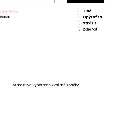
Tlač
 bádateľ/ka
891036
Opýtať sa
Strážiť
Zdieľať
Starostlivo vyberáme kvalitné značky