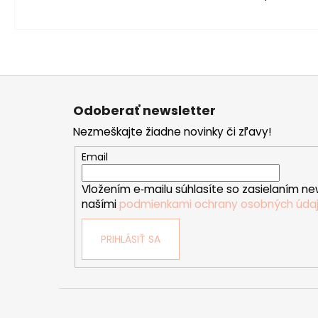
Z
á
Odoberať newsletter
p
Nezmeškajte žiadne novinky či zľavy!
ä
t
Email
i
Vložením e‑mailu súhlasíte so zasielaním ne
e
našími
podmienkami ochrany osobných úda
PRIHLÁSIŤ SA