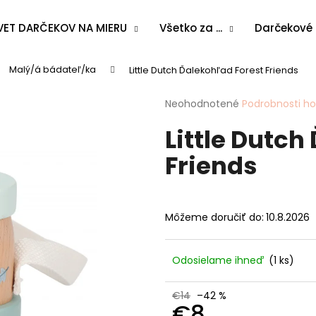
VET DARČEKOV NA MIERU
Všetko za ...
Darčekové
Malý/á bádateľ/ka
Little Dutch Ďalekohľad Forest Friends
Čo potrebujete nájsť?
Priemerné
Neohodnotené
Podrobnosti h
hodnotenie
Little Dutch
produktu
HĽADAŤ
je
Friends
0,0
z
5
Odporúčame
hviezdičiek.
Môžeme doručiť do:
10.8.2026
Odosielame ihneď
(1 ks)
€14
–42 %
€8