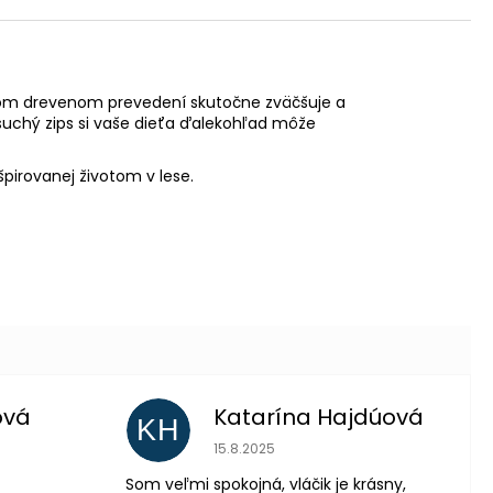
ásnom drevenom prevedení skutočne zväčšuje a
suchý zips si vaše dieťa ďalekohľad môže
špirovanej životom v lese.
ová
Katarína Hajdúová
KH
 je 5 z 5 hviezdičiek.
Hodnotenie obchodu je 5 z 5 hviezdič
15.8.2025
Som veľmi spokojná, vláčik je krásny,