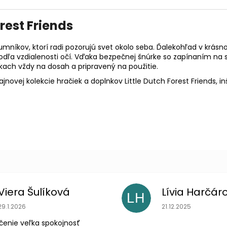
rest Friends
kumníkov, ktorí radi pozorujú svet okolo seba. Ďalekohľad v kr
dľa vzdialenosti očí. Vďaka bezpečnej šnúrke so zapínaním na 
zkach vždy na dosah a pripravený na použitie.
novej kolekcie hračiek a doplnkov Little Dutch Forest Friends, in
Viera Šulíková
Lívia Harčár
LH
Hodnotenie obchodu je 5 z 5 hviezdičiek.
Hodnotenie obchodu
29.1.2026
21.12.2025
čenie veľka spokojnosť