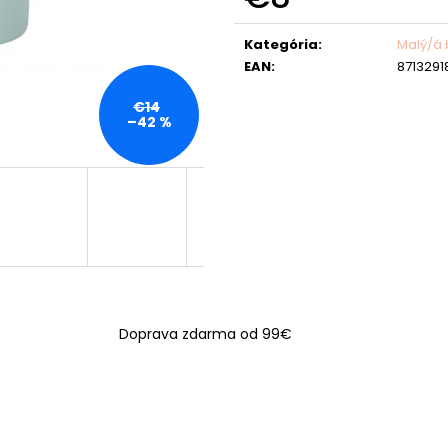
Jednotková
cena:
Kategória
:
Malý/á
EAN
:
8713291
€14
–42 %
Doprava zdarma od 99€