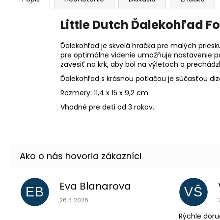
Little Dutch Ďalekohľad Fo
Ďalekohľad je skvelá hračka pre malých pries
pre optimálne videnie umožňuje nastavenie po
zavesiť na krk, aby bol na výletoch a prechád
Ďalekohľad s krásnou potlačou je súčasťou dizaj
Rozmery: 11,4 x 15 x 9,2 cm
Vhodné pre deti od 3 rokov.
Eva Blanarova
EB
VŠ
Hodnotenie obchodu je 5 z 5 hviezdičiek.
26.4.2026
Rýchle doru