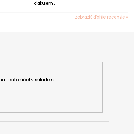
ďakujem .
Zobraziť ďalšie recenzie
na tento účel v súlade s