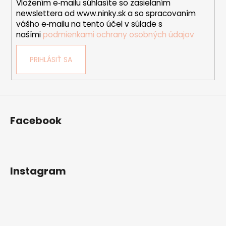
Vložením e‑mailu súhlasíte so zasielaním
e
newslettera od www.ninky.sk a so spracovaním
vášho e‑mailu na tento účel v súlade s
našími
podmienkami ochrany osobných údajov
PRIHLÁSIŤ SA
Facebook
Instagram