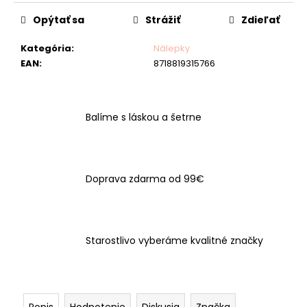
č
cena:
a
Opýtať sa
Strážiť
Zdieľať
m
e
Kategória
:
Nálepky
EAN
:
8718819315766
Balíme s láskou a šetrne
Doprava zdarma od 99€
Starostlivo vyberáme kvalitné značky
Popis
Hodnotenie
Diskusia
Značka