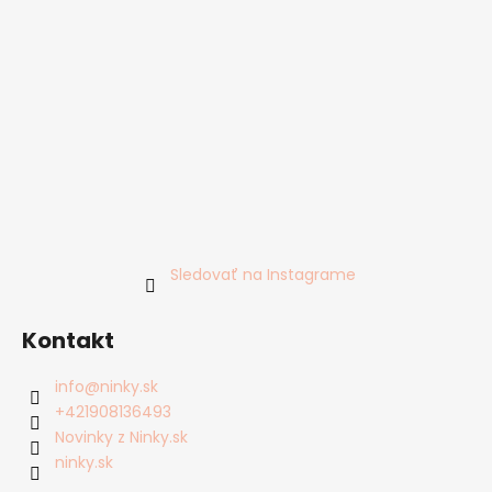
Sledovať na Instagrame
Kontakt
info
@
ninky.sk
+421908136493
Novinky z Ninky.sk
ninky.sk