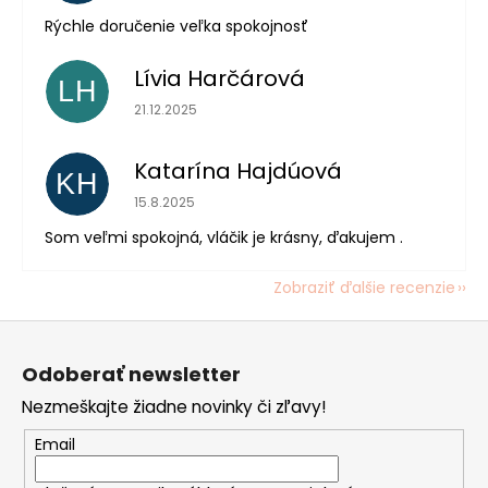
Rýchle doručenie veľka spokojnosť
Lívia Harčárová
LH
Hodnotenie obchodu je 5 z 5 hviezdičiek.
21.12.2025
Katarína Hajdúová
KH
Hodnotenie obchodu je 5 z 5 hviezdičiek.
15.8.2025
Som veľmi spokojná, vláčik je krásny, ďakujem .
Zobraziť ďalšie recenzie
Z
á
Odoberať newsletter
p
Nezmeškajte žiadne novinky či zľavy!
ä
t
Email
i