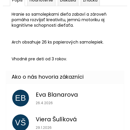
Hranie so samolepkami dieťa zabaví a zároveň
pomáha rozvíjať kreativitu, jemnú motoriku aj
kognitívne schopnosti dieťaťa.
Arch obsahuje 26 ks papierových samolepiek.
Vhodné pre deti od 3 rokov.
Eva Blanarova
EB
Hodnotenie obchodu je 5 z 5 hviezdičiek.
26.4.2026
Viera Šulíková
VŠ
Hodnotenie obchodu je 5 z 5 hviezdičiek.
29.1.2026