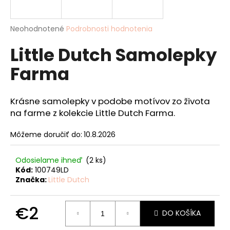
á
j
Priemerné
Neohodnotené
Podrobnosti hodnotenia
s
hodnotenie
Little Dutch Samolepky
produktu
ť
je
?
Farma
0,0
z
5
hviezdičiek.
Krásne samolepky v podobe motívov zo života
na farme z kolekcie Little Dutch Farma.
HĽADAŤ
Môžeme doručiť do:
10.8.2026
Odosielame ihneď
(2 ks)
O
Kód:
100749LD
d
Značka:
Little Dutch
p
o
€2
r
DO KOŠÍKA
ú
Jednotková