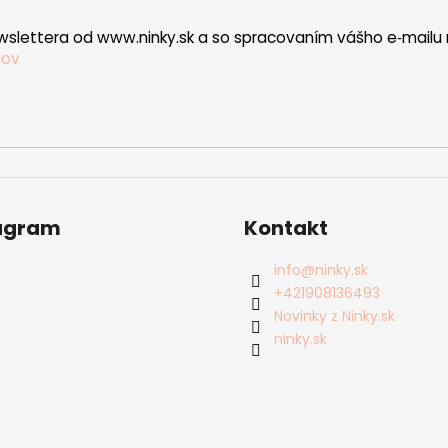
wslettera od www.ninky.sk a so spracovaním vášho e‑mailu 
jov
agram
Kontakt
info
@
ninky.sk
+421908136493
Novinky z Ninky.sk
ninky.sk