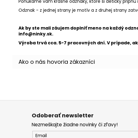
Ponúkame vám krásne odznaky, ktoré si detičky pripnú
Odznak - z jednej strany je motív a z druhej strany zatv
Ak by ste mali záujem doplniť meno na každý odz
info@ninky.sk.
Výroba trvá cca. 5-7 pracovných dní. V prípade, a
Z
á
Odoberať newsletter
p
Nezmeškajte žiadne novinky či zľavy!
ä
t
Email