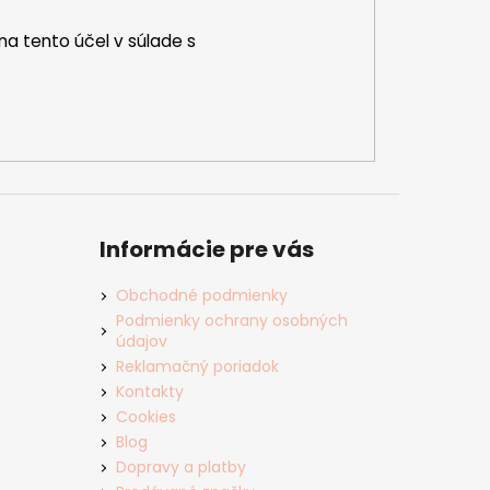
na tento účel v súlade s
Informácie pre vás
Obchodné podmienky
Podmienky ochrany osobných
údajov
Reklamačný poriadok
Kontakty
Cookies
Blog
Dopravy a platby