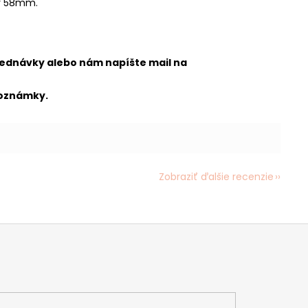
er 58mm.
jednávky alebo nám napíšte mail na
 poznámky.
Zobraziť ďalšie recenzie