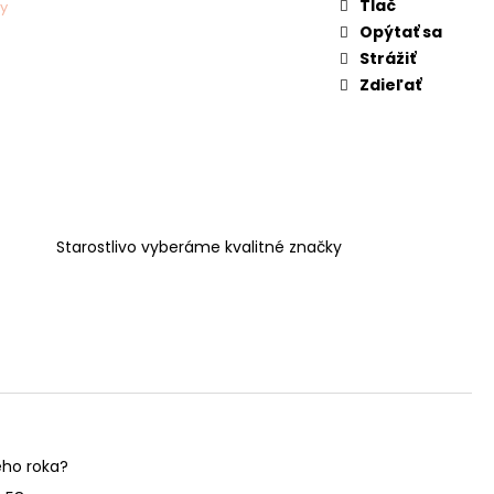
Tlač
y
Opýtať sa
Strážiť
Zdieľať
Starostlivo vyberáme kvalitné značky
kého roka?