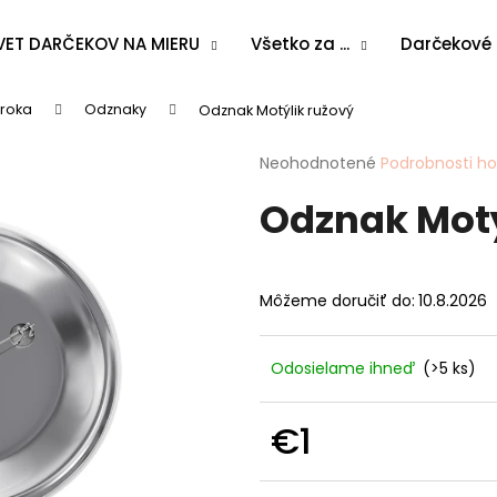
VET DARČEKOV NA MIERU
Všetko za ...
Darčekové
 roka
Odznaky
Odznak Motýlik ružový
Čo potrebujete nájsť?
Priemerné
Neohodnotené
Podrobnosti h
hodnotenie
Odznak Motý
produktu
HĽADAŤ
je
0,0
z
5
Odporúčame
Môžeme doručiť do:
10.8.2026
hviezdičiek.
Odosielame ihneď
(>5 ks)
€1
Jednotková
cena: