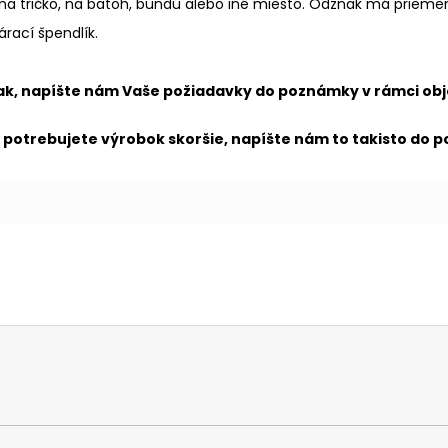
 na tričko, na batoh, bundu alebo iné miesto. Odznak má priem
árací špendlík.
nak, napíšte nám Vaše požiadavky do poznámky v rámci ob
k potrebujete výrobok skoršie, napíšte nám to takisto do