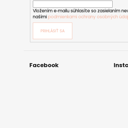
i
Vložením e‑mailu súhlasíte so zasielaním ne
e
našími
podmienkami ochrany osobných úda
PRIHLÁSIŤ SA
Facebook
Inst