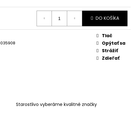
DO KOŠÍKA
Tlač
é
4035908
Opýtať sa
Strážiť
Zdieľať
Starostlivo vyberáme kvalitné značky