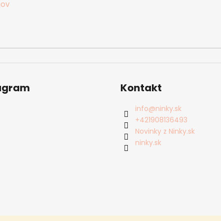
jov
agram
Kontakt
info
@
ninky.sk
+421908136493
Novinky z Ninky.sk
ninky.sk