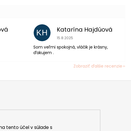
ová
Katarína Hajdúová
KH
 je 5 z 5 hviezdičiek.
Hodnotenie obchodu je 5 z 5 hviezdič
15.8.2025
Som veľmi spokojná, vláčik je krásny,
ďakujem .
Zobraziť ďalšie recenzie
na tento účel v súlade s