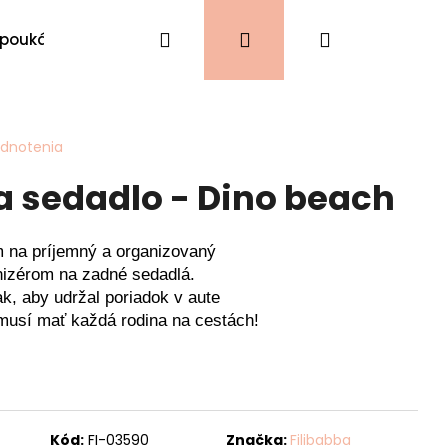
Hľadať
Prihlásenie
Nákupný
 poukážky
VIANOCE
Kontakty
košík
odnotenia
a sedadlo - Dino beach
 na príjemný a organizovaný
nizérom na zadné sedadlá.
ak, aby udržal poriadok v aute
 musí mať každá rodina na cestách!
Kód:
FI-03590
Značka:
Filibabba