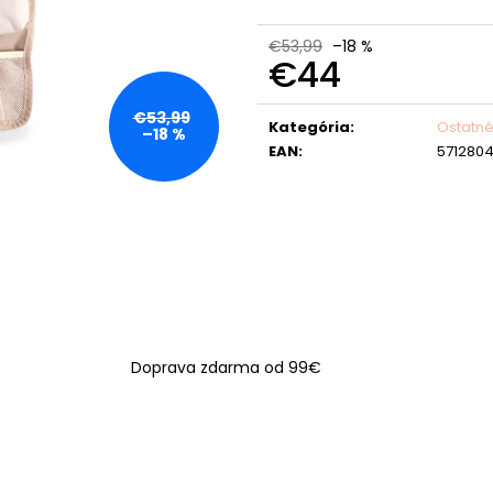
€53,99
–18 %
€44
Jednotková
€53,99
cena:
Kategória
:
Ostatn
–18 %
EAN
:
571280
Doprava zdarma od 99€