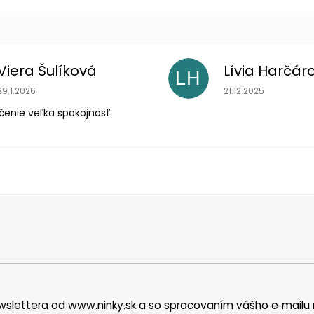
Viera Šulíková
Lívia Harčár
LH
Hodnotenie obchodu je 5 z 5 hviezdičiek.
Hodnotenie obchodu
29.1.2026
21.12.2025
čenie veľka spokojnosť
wslettera od www.ninky.sk a so spracovaním vášho e‑mailu 