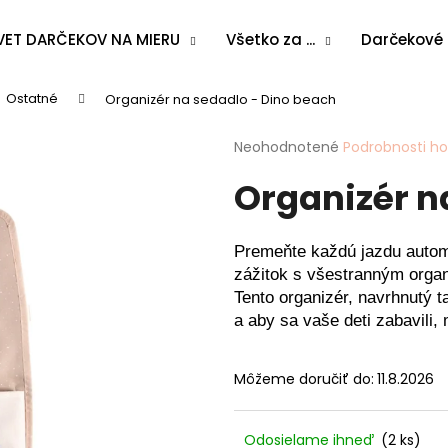
VET DARČEKOV NA MIERU
Všetko za ...
Darčekové
Ostatné
Organizér na sedadlo - Dino beach
Čo potrebujete nájsť?
Priemerné
Neohodnotené
Podrobnosti h
hodnotenie
Organizér n
produktu
HĽADAŤ
je
0,0
z
Premeňte každú jazdu autom
5
Odporúčame
zážitok s všestranným orga
hviezdičiek.
Tento organizér, navrhnutý t
a aby sa vaše deti zabavili,
Môžeme doručiť do:
11.8.2026
Odosielame ihneď
(2 ks)