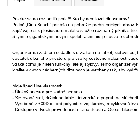
Pozrite sa na roztomilú potlač! Kto by nemiloval dinosaurov? 
Potlač „Dino Beach“ prináša na pobrežie prehistorických obrov. N
zaplávajte si s plesiosaurom alebo si užite rozmarný piknik s tri
S týmito gigantickými novými spoluhráčmi nie je núdza o dobrod
Organizér na zadnom sedadle s držiakom na tablet, sieťovinou,
dostatok úložného priestoru pre všetky cestovné náležitosti vaš
vďaka čomu je nielen funkčný, ale aj štýlový. Tento organizér vy
kvalite v dvoch nádherných dizajnoch je vyrobený tak, aby vydrža
Moje špeciálne vlastnosti:

- Úložný priestor pre zadné sedadlo

- Sieťovaná sieť, držiak na tablet, tri vrecká a popruh na slúchadl
- Vyrobené z 600D oxford polyesterovej tkaniny, recyklovaná kvali
- Dostupné v dvoch prevedeniach: Dino Beach a Ocean Blosso