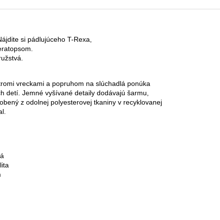
ájdite si pádlujúceho T-Rexa, 
ceratopsom. 
ružstvá.
 tromi vreckami a popruhom na slúchadlá ponúka
ich detí. Jemné vyšívané detaily dodávajú šarmu, 
robený z odolnej polyesterovej tkaniny v recyklovanej 
l.
á

ta

m