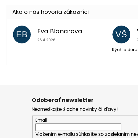
Eva Blanarova
EB
VŠ
Hodnotenie obchodu je 5 z 5 hviezdičiek.
26.4.2026
Rýchle doru
Z
á
Odoberať newsletter
p
Nezmeškajte žiadne novinky či zľavy!
ä
t
Email
i
Vložením e‑mailu súhlasíte so zasielaním ne
e