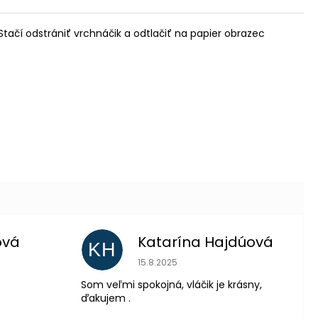
Stačí odstrániť vrchnáčik a odtlačiť na papier obrazec
ová
Katarína Hajdúová
KH
 je 5 z 5 hviezdičiek.
Hodnotenie obchodu je 5 z 5 hviezdič
15.8.2025
Som veľmi spokojná, vláčik je krásny,
ďakujem .