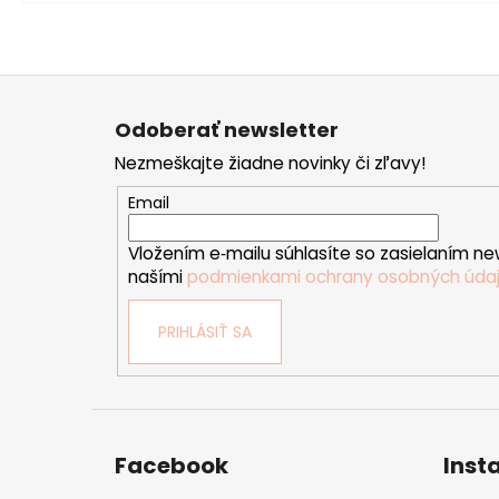
Z
á
Odoberať newsletter
p
Nezmeškajte žiadne novinky či zľavy!
ä
t
Email
i
Vložením e‑mailu súhlasíte so zasielaním ne
e
našími
podmienkami ochrany osobných úda
PRIHLÁSIŤ SA
Facebook
Inst