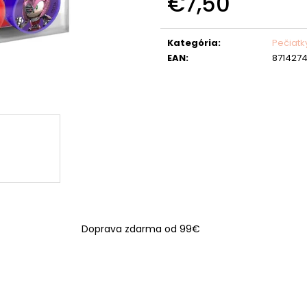
€7,50
Jednotková
cena:
Kategória
:
Pečiatk
EAN
:
871427
Doprava zdarma od 99€