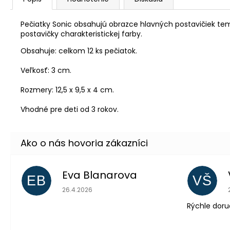
Pečiatky Sonic obsahujú obrazce hlavných postavičiek temat
postavičky charakteristickej farby.
Obsahuje: celkom 12 ks pečiatok.

Veľkosť: 3 cm.

Rozmery: 12,5 x 9,5 x 4 cm.

Vhodné pre deti od 3 rokov.
Eva Blanarova
EB
VŠ
Hodnotenie obchodu je 5 z 5 hviezdičiek.
26.4.2026
Rýchle doru