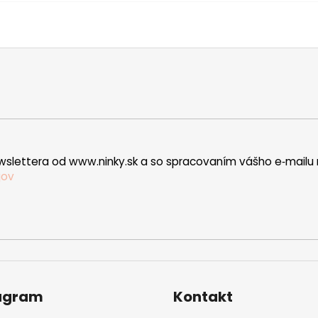
wslettera od www.ninky.sk a so spracovaním vášho e‑mailu 
jov
agram
Kontakt