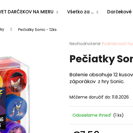
VET DARČEKOV NA MIERU
Všetko za ...
Darčekové
tky
Pečiatky Sonic - 12ks
Čo potrebujete nájsť?
Priemerné
Neohodnotené
Podrobnosti h
hodnotenie
Pečiatky Son
produktu
HĽADAŤ
je
0,0
z
Balenie obsahuje 12 kuso
5
Odporúčame
záporákov z hry Sonic.
hviezdičiek.
Môžeme doručiť do:
11.8.2026
Odosielame ihneď
(1 ks)