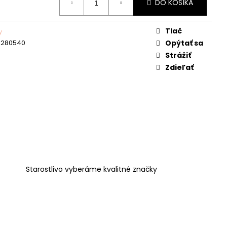
DO KOŠÍKA
Tlač
y
4280540
Opýtať sa
Strážiť
Zdieľať
Starostlivo vyberáme kvalitné značky