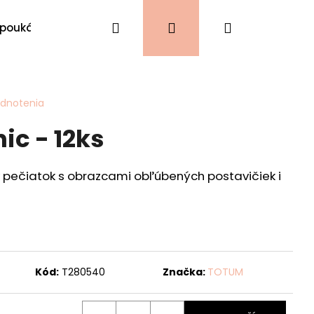
Hľadať
Prihlásenie
Nákupný
 poukážky
VIANOCE
Kontakty
košík
odnotenia
ic - 12ks
v pečiatok s obrazcami obľúbených postavičiek i
Kód:
T280540
Značka:
TOTUM