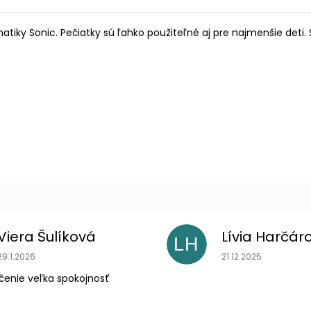
iky Sonic. Pečiatky sú ľahko použiteľné aj pre najmenšie deti. 
Viera Šulíková
Lívia Harčár
LH
Hodnotenie obchodu je 5 z 5 hviezdičiek.
Hodnotenie obchodu
29.1.2026
21.12.2025
čenie veľka spokojnosť