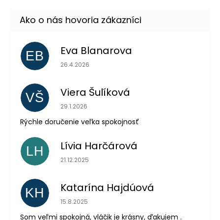
Eva Blanarova
EB
Hodnotenie obchodu je 5 z 5 hviezdičiek.
26.4.2026
Viera Šulíková
VŠ
Hodnotenie obchodu je 5 z 5 hviezdičiek.
29.1.2026
Rýchle doručenie veľka spokojnosť
Lívia Harčárová
LH
Hodnotenie obchodu je 5 z 5 hviezdičiek.
21.12.2025
Katarína Hajdúová
KH
Hodnotenie obchodu je 5 z 5 hviezdičiek.
15.8.2025
Som veľmi spokojná, vláčik je krásny, ďakujem .