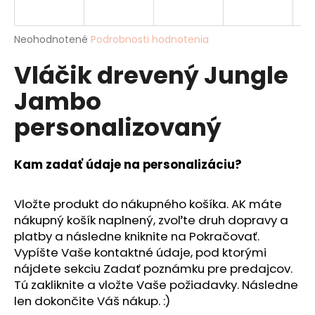
á
j
Priemerné
Neohodnotené
Podrobnosti hodnotenia
s
hodnotenie
Vláčik drevený Jungle
produktu
ť
je
?
Jambo
0,0
z
personalizovaný
5
hviezdičiek.
Kam zadať údaje na personalizáciu?
HĽADAŤ
Vložte produkt do nákupného košíka. AK máte
nákupný košík naplnený, zvoľte druh dopravy a
O
platby a následne kniknite na Pokračovať.
d
Vypíšte Vaše kontaktné údaje, pod ktorými
p
nájdete sekciu Zadať poznámku pre predajcov.
o
Tú zakliknite a vložte Vaše požiadavky. Následne
r
ú
len dokončite Váš nákup. :)