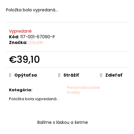
č
a
Položka bola vypredaná…
m
e
Vypredané
Kód:
117-001-67090-P
Značka:
JOLLEIN
€39,10
Jednotková
cena:
Opýtať sa
Strážiť
Zdieľať
Personalizované
Kategória
:
hračky
Položka bola vypredaná…
Balíme s láskou a šetrne