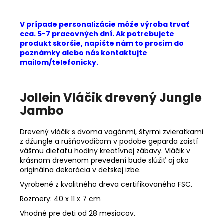
V prípade personalizácie môže výroba trvať
cca. 5-7 pracovných dní. Ak potrebujete
produkt skoršie, napíšte nám to prosím do
poznámky alebo nás kontaktujte
mailom/telefonicky.
Jollein Vláčik drevený Jungle
Jambo
Drevený vláčik s dvoma vagónmi, štyrmi zvieratkami
z džungle a rušňovodičom v podobe geparda zaistí
vášmu dieťaťu hodiny kreatívnej zábavy. Vláčik v
krásnom drevenom prevedení bude slúžiť aj ako
originálna dekorácia v detskej izbe.
Vyrobené z kvalitného dreva certifikovaného FSC.
Rozmery: 40 x 11 x 7 cm
Vhodné pre deti od 28 mesiacov.