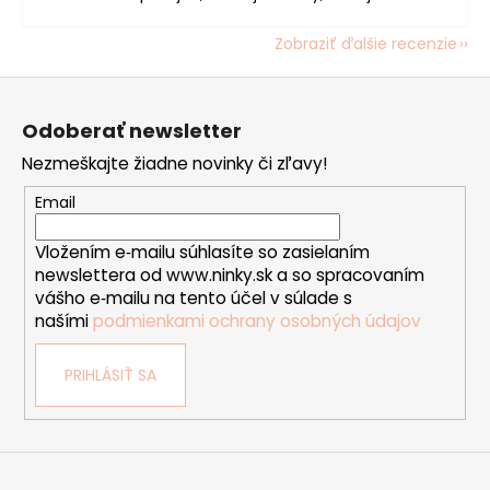
Zobraziť ďalšie recenzie
Z
á
Odoberať newsletter
p
Nezmeškajte žiadne novinky či zľavy!
ä
t
Email
i
Vložením e‑mailu súhlasíte so zasielaním
e
newslettera od www.ninky.sk a so spracovaním
vášho e‑mailu na tento účel v súlade s
našími
podmienkami ochrany osobných údajov
PRIHLÁSIŤ SA