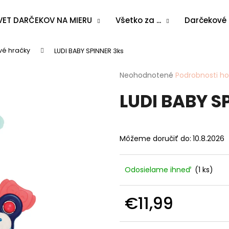
VET DARČEKOV NA MIERU
Všetko za ...
Darčekové
vé hračky
LUDI BABY SPINNER 3ks
Čo potrebujete nájsť?
Priemerné
Neohodnotené
Podrobnosti h
hodnotenie
LUDI BABY S
produktu
HĽADAŤ
je
0,0
z
5
Odporúčame
Môžeme doručiť do:
10.8.2026
hviezdičiek.
Odosielame ihneď
(1 ks)
€11,99
Jednotková
cena: