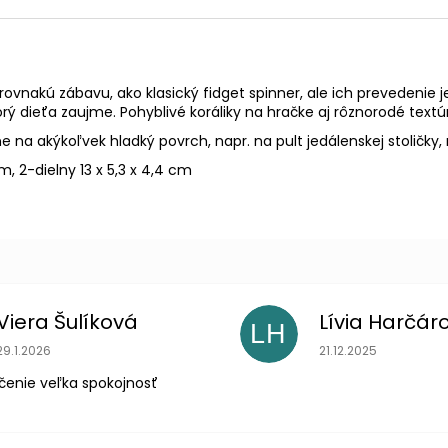
vnakú zábavu, ako klasický fidget spinner, ale ich prevedenie 
orý dieťa zaujme. Pohyblivé koráliky na hračke aj rôznorodé text
e na akýkoľvek hladký povrch, napr. na pult jedálenskej stoličky,
cm, 2-dielny 13 x 5,3 x 4,4 cm
Viera Šulíková
Lívia Harčár
LH
Hodnotenie obchodu je 5 z 5 hviezdičiek.
Hodnotenie obchodu
29.1.2026
21.12.2025
čenie veľka spokojnosť