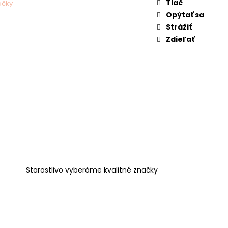
Tlač
ačky
Opýtať sa
Strážiť
Zdieľať
Starostlivo vyberáme kvalitné značky