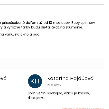
je prispôsobené deťom už od 10 mesiacov. Baby spinnery
úry a výrazné farby budú dieťa lákať na skúmanie.
 na vaňu, na okno a pod.
ová
Katarína Hajdúová
KH
 je 5 z 5 hviezdičiek.
Hodnotenie obchodu je 5 z 5 hviezdič
15.8.2025
Som veľmi spokojná, vláčik je krásny,
ďakujem .
Zobraziť ďalšie recenzie