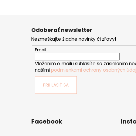
Z
á
Odoberať newsletter
p
Nezmeškajte žiadne novinky či zľavy!
ä
t
Email
i
Vložením e‑mailu súhlasíte so zasielaním ne
e
našími
podmienkami ochrany osobných úda
PRIHLÁSIŤ SA
Facebook
Inst