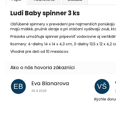
Ludi Baby spinner 3 ks
Obľúbené spinnery v prevedení pre najmenších ponúkajú ro
majú mäkké, pružné okraje a pri otáčaní vydávajú zvuk, kt
Prísavka umožňuje spinner pripevniť vodorovne aj vertikáln
Rozmery: 4-dielny 14 x 14 x 4,3 cm, 3-dielny 13,5 x 12 x 4,2 
Vhodné pre deti od 10 mesiacov.
Eva Blanarova
EB
VŠ
Hodnotenie obchodu je 5 z 5 hviezdičiek.
26.4.2026
Rýchle doru