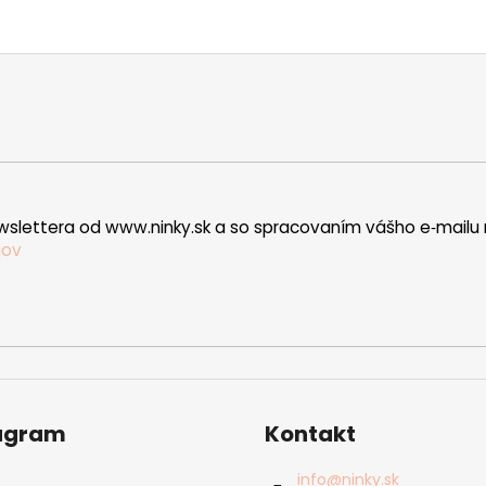
wslettera od www.ninky.sk a so spracovaním vášho e‑mailu 
jov
agram
Kontakt
info
@
ninky.sk