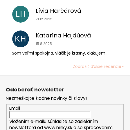
Lívia Harčárová
LH
Hodnotenie obchodu je 5 z 5 hviezdičiek.
21.12.2025
Katarína Hajdúová
KH
Hodnotenie obchodu je 5 z 5 hviezdičiek.
15.8.2025
Som veľmi spokojná, vláčik je krásny, ďakujem .
Zobraziť ďalšie recenzie
Z
á
Odoberať newsletter
p
Nezmeškajte žiadne novinky či zľavy!
ä
t
Email
i
Vložením e‑mailu súhlasíte so zasielaním
e
newslettera od www.ninky.sk a so spracovaním