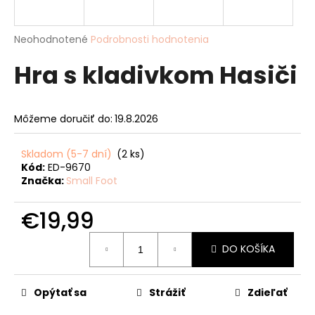
á
j
Priemerné
Neohodnotené
Podrobnosti hodnotenia
s
hodnotenie
Hra s kladivkom Hasiči
produktu
ť
je
?
0,0
z
Môžeme doručiť do:
19.8.2026
5
hviezdičiek.
Skladom (5-7 dní)
(2 ks)
HĽADAŤ
Kód:
ED-9670
Značka:
Small Foot
€19,99
O
d
Jednotková
DO KOŠÍKA
cena:
p
o
r
Opýtať sa
Strážiť
Zdieľať
ú