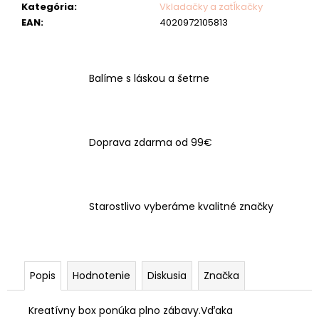
č
Kategória
:
Vkladačky a zatĺkačky
a
EAN
:
4020972105813
m
e
Balíme s láskou a šetrne
Doprava zdarma od 99€
Starostlivo vyberáme kvalitné značky
Popis
Hodnotenie
Diskusia
Značka
Kreatívny box ponúka plno zábavy.Vďaka