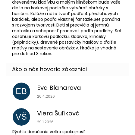
drevenému kladívku a malým klinčekom bude vaše
dieťa na korkovej podložke vytvárať obrázky s
hasičmi. Koláže môže tvoriť podľa 4 předlohových
kartičiek, alebo podľa vlastnej fantázie.Set pomáha
s rozvojom tvorivosti.Deti si precvičia aj jemnú
motoriku a schopnosť pracovať podľa predlohy. Set
obsahuje korkovú podložku, kladivko, klinčeky
(pripináčiky), drevené postavičky hasičov a ďalšie
motívy na sestavenie obrázkov. Hračka je vhodná
pre deti od 3 rokov.
Eva Blanarova
EB
Hodnotenie obchodu je 5 z 5 hviezdičiek.
26.4.2026
Viera Šulíková
VŠ
Hodnotenie obchodu je 5 z 5 hviezdičiek.
29.1.2026
Rýchle doručenie veľka spokojnosť