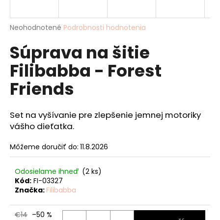
á
j
Priemerné
Neohodnotené
Podrobnosti hodnotenia
s
hodnotenie
Súprava na šitie
produktu
ť
je
?
Filibabba - Forest
0,0
z
Friends
5
hviezdičiek.
Set na vyšívanie pre zlepšenie jemnej motoriky
HĽADAŤ
vášho dieťatka.
Môžeme doručiť do:
11.8.2026
O
d
Odosielame ihneď
(2 ks)
p
Kód:
FI-03327
o
Značka:
Filibabba
r
ú
€14
–50 %