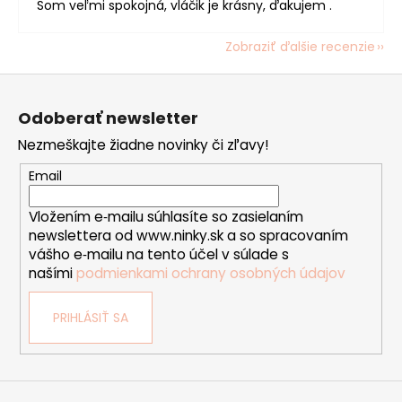
Som veľmi spokojná, vláčik je krásny, ďakujem .
Zobraziť ďalšie recenzie
Z
á
Odoberať newsletter
p
Nezmeškajte žiadne novinky či zľavy!
ä
t
Email
i
Vložením e‑mailu súhlasíte so zasielaním
e
newslettera od www.ninky.sk a so spracovaním
vášho e‑mailu na tento účel v súlade s
našími
podmienkami ochrany osobných údajov
PRIHLÁSIŤ SA