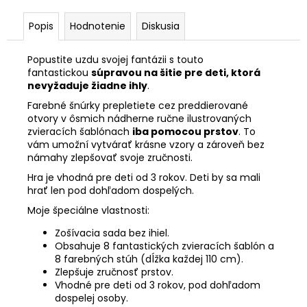
Popis
Hodnotenie
Diskusia
Popustite uzdu svojej fantázii s touto
fantastickou
súpravou na šitie pre deti, ktorá
nevyžaduje žiadne ihly
.
Farebné šnúrky prepletiete cez preddierované
otvory v ôsmich nádherne ručne ilustrovaných
zvieracích šablónach
iba pomocou prstov
. To
vám umožní vytvárať krásne vzory a zároveň bez
námahy zlepšovať svoje zručnosti.
Hra je vhodná pre deti od 3 rokov. Deti by sa mali
hrať len pod dohľadom dospelých.
Moje špeciálne vlastnosti:
Zošívacia sada bez ihiel.
Obsahuje 8 fantastických zvieracích šablón a
8 farebných stúh (dĺžka každej 110 cm).
Zlepšuje zručnosť prstov.
Vhodné pre deti od 3 rokov, pod dohľadom
dospelej osoby.