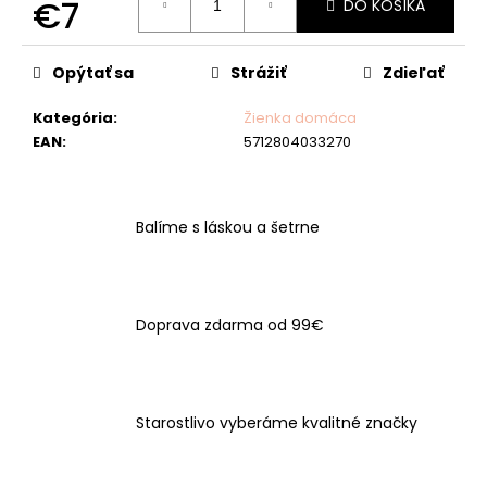
č
€7
DO KOŠÍKA
a
Jednotková
m
cena:
e
Opýtať sa
Strážiť
Zdieľať
Kategória
:
Žienka domáca
EAN
:
5712804033270
Balíme s láskou a šetrne
Doprava zdarma od 99€
Starostlivo vyberáme kvalitné značky