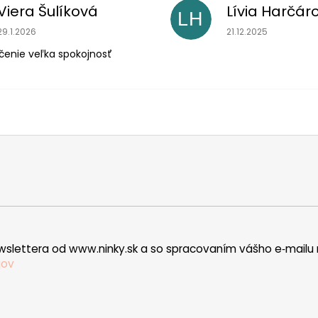
Viera Šulíková
Lívia Harčár
LH
Hodnotenie obchodu je 5 z 5 hviezdičiek.
Hodnotenie obchodu
29.1.2026
21.12.2025
čenie veľka spokojnosť
wslettera od www.ninky.sk a so spracovaním vášho e‑mailu 
jov