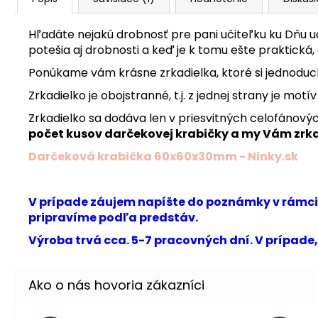
Hľadáte nejakú drobnosť pre pani učiteľku ku Dňu uči
potešia aj drobnosti a keď je k tomu ešte praktická,
Ponúkame vám krásne zrkadielka, ktoré si jednoduc
Zrkadielko je obojstranné, t.j. z jednej strany je motí
Zrkadielko sa dodáva len v priesvitných celofánov
počet kusov darčekovej krabičky a my Vám zrk
Darčeková krabička 60x60x30mm - Ninky.sk
V prípade záujem napíšte do poznámky v rámci o
pripravíme podľa predstáv.
Výroba trvá cca. 5-7 pracovných dní. V prípade