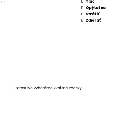
Tlač
lka
Opýtať sa
Strážiť
Zdieľať
Starostlivo vyberáme kvalitné značky