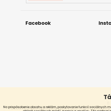
Facebook
Inst
Tá
Na prispôsobenie obsahu a reklám, poskytovanie funkcií sociálnych m
POZOR: Pri personalizáciách trvá výroba cca. 5-7 pracovn
oblasti sociálnych médií, inzercie a analýzy. Títo partneri