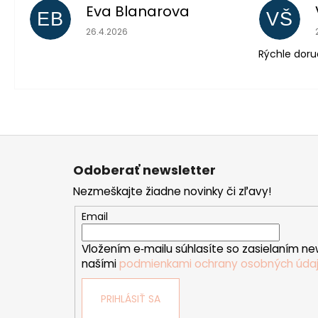
Eva Blanarova
EB
VŠ
Hodnotenie obchodu je 5 z 5 hviezdičiek.
26.4.2026
Rýchle doru
Z
á
Odoberať newsletter
p
Nezmeškajte žiadne novinky či zľavy!
ä
t
Email
i
Vložením e‑mailu súhlasíte so zasielaním ne
e
našími
podmienkami ochrany osobných úda
PRIHLÁSIŤ SA