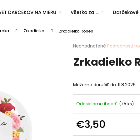
VET DARČEKOV NA MIERU
Všetko za ...
Darčekové
 roka
Zrkadielka
Zrkadielko Roses
Čo potrebujete nájsť?
Priemerné
Neohodnotené
Podrobnosti h
hodnotenie
Zrkadielko 
produktu
HĽADAŤ
je
0,0
z
5
Odporúčame
Môžeme doručiť do:
11.8.2026
hviezdičiek.
Odosielame ihneď
(>5 ks)
€3,50
Jednotková
cena: