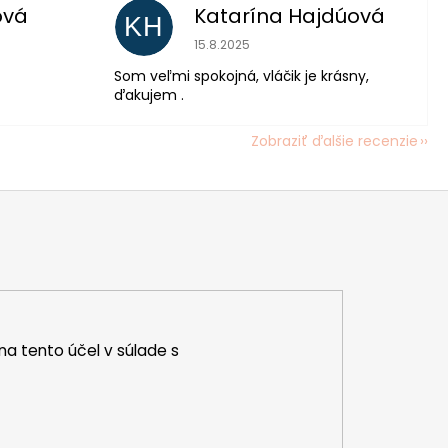
ová
Katarína Hajdúová
KH
 je 5 z 5 hviezdičiek.
Hodnotenie obchodu je 5 z 5 hviezdič
15.8.2025
Som veľmi spokojná, vláčik je krásny,
ďakujem .
Zobraziť ďalšie recenzie
na tento účel v súlade s