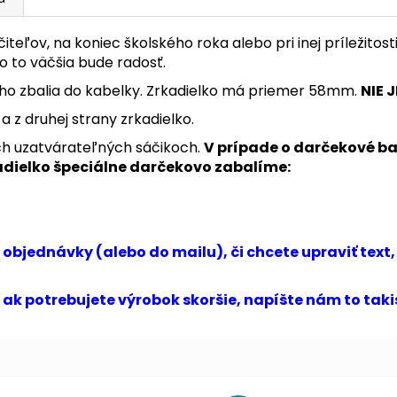
teľov, na koniec školského roka alebo pri inej príležitos
 o to väčšia bude radosť.
ho zbalia do kabelky. Zrkadielko má priemer 58mm.
NIE 
v a z druhej strany zrkadielko.
ých uzatvárateľných sáčikoch.
V prípade o darčekové ba
adielko špeciálne darčekovo zabalíme:
bjednávky (alebo do mailu), či chcete upraviť text
, ak potrebujete výrobok skoršie, napíšte nám to ta