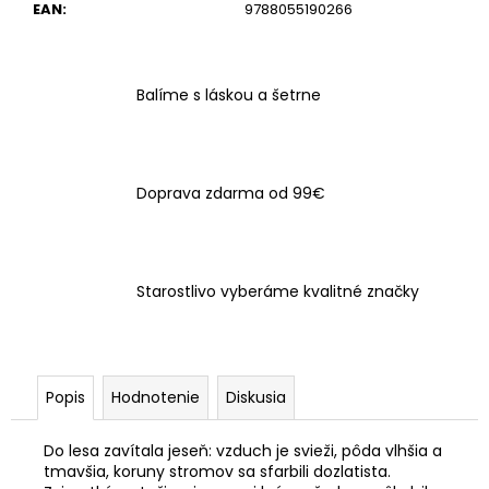
č
EAN
:
9788055190266
a
m
e
Balíme s láskou a šetrne
Doprava zdarma od 99€
Starostlivo vyberáme kvalitné značky
Popis
Hodnotenie
Diskusia
Do lesa zavítala jeseň: vzduch je svieži, pôda vlhšia a
tmavšia, koruny stromov sa sfarbili dozlatista.