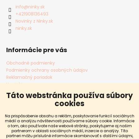
info
@
ninky.sk
+421908136493
Novinky z Ninky.sk
ninky.sk
Informácie pre vás
Obchodné podmienky
Podmienky ochrany osobných údajov
Reklamačný poriadok
Kontakty
Cookies
Táto webstránka používa súbory
Blog
cookies
Dopravy a platby
Predávané značky
Na prispôsobenie obsahu a reklám, poskytovanie funkcií sociálnych
Hodnotenie obchodu
médií a analýzu návštevnosti používame súbory cookie. Informácie
o tom, ako používate naše webové stránky, poskytujeme aj našim
Vrátenie a výmena tovaru
partnerom v oblasti sociálnych médií, inzercie a analýzy. Títo
partneri môžu príslušné informácie skombinovať s ďalšími údajmi,