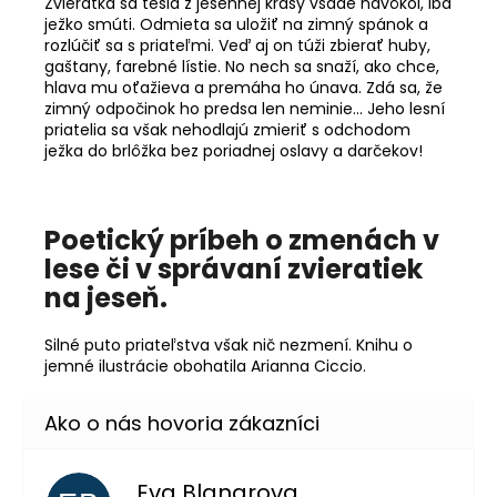
Zvieratká sa tešia z jesennej krásy všade navôkol, iba
ježko smúti. Odmieta sa uložiť na zimný spánok a
rozlúčiť sa s priateľmi. Veď aj on túži zbierať huby,
gaštany, farebné lístie. No nech sa snaží, ako chce,
hlava mu oťažieva a premáha ho únava. Zdá sa, že
zimný odpočinok ho predsa len neminie... Jeho lesní
priatelia sa však nehodlajú zmieriť s odchodom
ježka do brlôžka bez poriadnej oslavy a darčekov!
Poetický príbeh o zmenách v
lese či v správaní zvieratiek
na jeseň.
Silné puto priateľstva však nič nezmení. Knihu o
jemné ilustrácie obohatila Arianna Ciccio.
Eva Blanarova