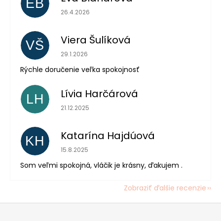
EB
Hodnotenie obchodu je 5 z 5 hviezdičiek.
26.4.2026
Viera Šulíková
VŠ
Hodnotenie obchodu je 5 z 5 hviezdičiek.
29.1.2026
Rýchle doručenie veľka spokojnosť
Lívia Harčárová
LH
Hodnotenie obchodu je 5 z 5 hviezdičiek.
21.12.2025
Katarína Hajdúová
KH
Hodnotenie obchodu je 5 z 5 hviezdičiek.
15.8.2025
Som veľmi spokojná, vláčik je krásny, ďakujem .
Zobraziť ďalšie recenzie
Z