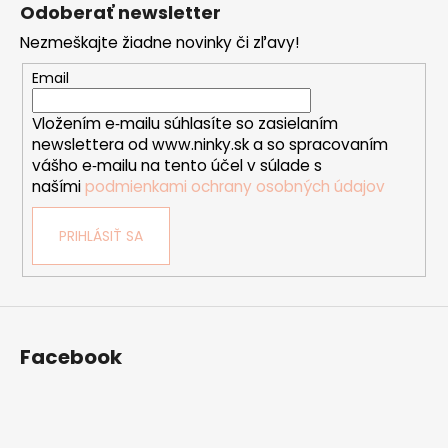
á
Odoberať newsletter
p
Nezmeškajte žiadne novinky či zľavy!
ä
t
Email
i
Vložením e‑mailu súhlasíte so zasielaním
e
newslettera od www.ninky.sk a so spracovaním
vášho e‑mailu na tento účel v súlade s
našími
podmienkami ochrany osobných údajov
PRIHLÁSIŤ SA
Facebook