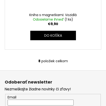
Kniha s magnetkami: Vozidlá
Odosielame ihneď
(1 ks)
€9,90
DO KOŠÍKA
8
položiek celkom
O
v
Z
l
á
á
Odoberať newsletter
d
p
a
Nezmeškajte žiadne novinky či zľavy!
ä
c
t
Email
i
i
e