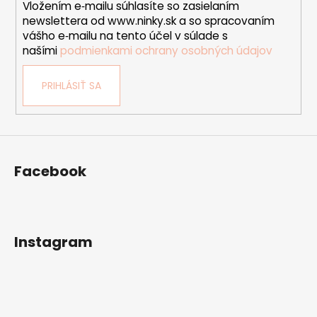
Vložením e‑mailu súhlasíte so zasielaním
e
p
newslettera od www.ninky.sk a so spracovaním
r
vášho e‑mailu na tento účel v súlade s
v
našími
podmienkami ochrany osobných údajov
k
y
PRIHLÁSIŤ SA
v
ý
p
i
s
u
Facebook
Instagram