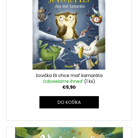
č
a
m
e
Sovička Eli chce mať kamaráta
Odosielame ihneď
(1 ks)
€9,90
DO KOŠÍKA