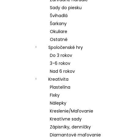
Sady do piesku
Švihadlá
Šarkany
Okuliare
Ostatné
Spoločenské hry
Do 3 rokov
3-6 rokov
Nad 6 rokov
Kreativita
Plastelína
Fixky
Nálepky
Kreslenie/Maľovanie
Kreatívne sady
Zápisníky, denníčky
Diamantové maľovanie