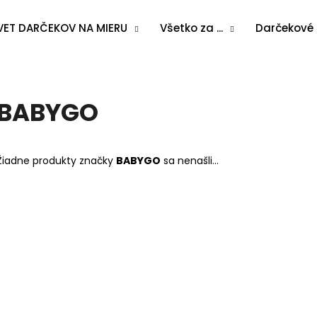
VET DARČEKOV NA MIERU
Všetko za ...
Darčekové
Čo potrebujete nájsť?
BABYGO
HĽADAŤ
Žiadne produkty značky
BABYGO
sa nenašli...
Odporúčame