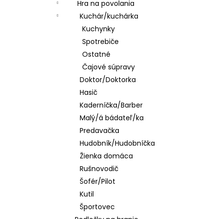
Hra na povolania
Kuchár/kuchárka
Kuchynky
Spotrebiče
Ostatné
Čajové súpravy
Doktor/Doktorka
Hasič
Kaderníčka/Barber
Malý/á bádateľ/ka
Predavačka
Hudobník/Hudobníčka
Žienka domáca
Rušnovodič
Šofér/Pilot
Kutil
Športovec