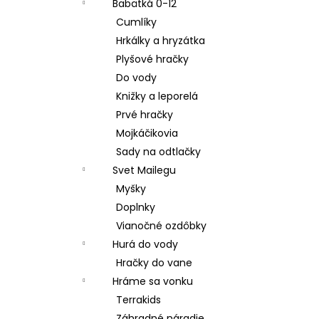
Babätká 0-12
Cumlíky
Hrkálky a hryzátka
Plyšové hračky
Do vody
Knižky a leporelá
Prvé hračky
Mojkáčikovia
Sady na odtlačky
Svet Mailegu
Myšky
Doplnky
Vianočné ozdôbky
Hurá do vody
Hračky do vane
Hráme sa vonku
Terrakids
Záhradné náradie