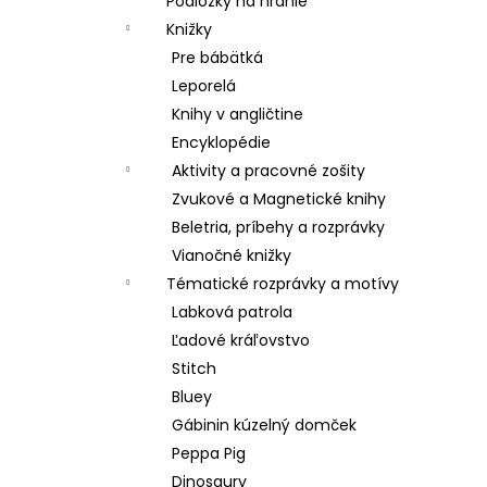
Podložky na hranie
Knižky
Pre bábätká
Leporelá
Knihy v angličtine
Encyklopédie
Aktivity a pracovné zošity
Zvukové a Magnetické knihy
Beletria, príbehy a rozprávky
Vianočné knižky
Tématické rozprávky a motívy
Labková patrola
Ľadové kráľovstvo
Stitch
Bluey
Gábinin kúzelný domček
Peppa Pig
Dinosaury