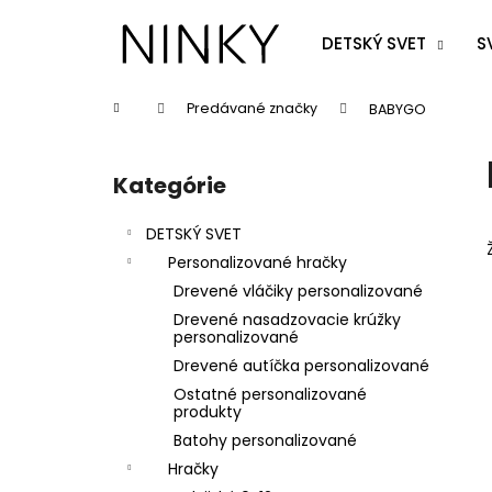
K
Prejsť
na
o
DETSKÝ SVET
S
obsah
Späť
Späť
š
do
do
í
Domov
Predávané značky
BABYGO
k
obchodu
obchodu
B
o
Kategórie
Preskočiť
č
kategórie
n
DETSKÝ SVET
ý
Personalizované hračky
p
Drevené vláčiky personalizované
a
Drevené nasadzovacie krúžky
n
personalizované
e
Drevené autíčka personalizované
l
Ostatné personalizované
produkty
Batohy personalizované
Hračky