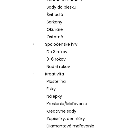
Sady do piesku
Švihadlá
Šarkany
Okuliare
Ostatné
Spoločenské hry
Do 3 rokov
3-6 rokov
Nad 6 rokov
Kreativita
Plastelína
Fixky
Nálepky
Kreslenie/Maľovanie
Kreatívne sady
Zápisníky, denníčky
Diamantové maľovanie