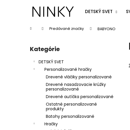
K
Prejsť
na
o
DETSKÝ SVET
S
obsah
Späť
Späť
š
do
do
í
Domov
Predávané značky
BABYONO
k
obchodu
obchodu
B
o
Kategórie
Preskočiť
č
kategórie
n
DETSKÝ SVET
ý
Personalizované hračky
p
Drevené vláčiky personalizované
a
Drevené nasadzovacie krúžky
n
personalizované
e
Drevené autíčka personalizované
l
Ostatné personalizované
produkty
Batohy personalizované
Hračky