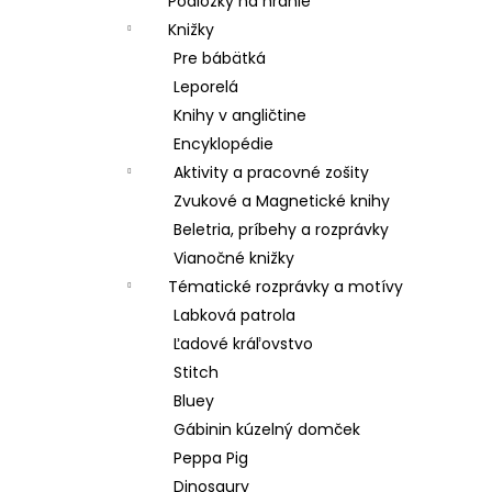
Podložky na hranie
Knižky
Pre bábätká
Leporelá
Knihy v angličtine
Encyklopédie
Aktivity a pracovné zošity
Zvukové a Magnetické knihy
Beletria, príbehy a rozprávky
Vianočné knižky
Tématické rozprávky a motívy
Labková patrola
Ľadové kráľovstvo
Stitch
Bluey
Gábinin kúzelný domček
Peppa Pig
Dinosaury