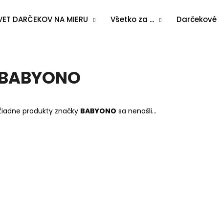
VET DARČEKOV NA MIERU
Všetko za ...
Darčekové
Čo potrebujete nájsť?
BABYONO
HĽADAŤ
Žiadne produkty značky
BABYONO
sa nenašli...
Odporúčame