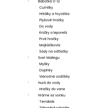
Babätká 0-12
Cumlíky
Hrkálky a hryzátka
Plyšové hračky
Do vody
Knižky a leporelá
Prvé hračky
Mojkáčikovia
Sady na odtlačky
Svet Mailegu
Myšky
Doplnky
Vianočné ozdôbky
Hurá do vody
Hračky do vane
Hráme sa vonku
Terrakids
Záhradné náradie