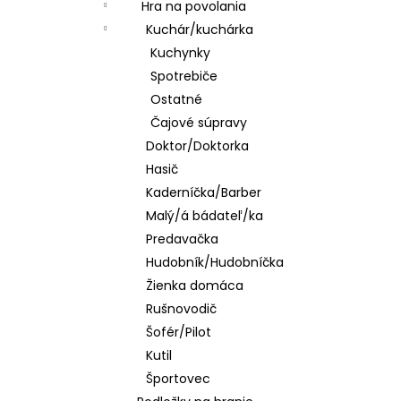
Hra na povolania
Kuchár/kuchárka
Kuchynky
Spotrebiče
Ostatné
Čajové súpravy
Doktor/Doktorka
Hasič
Kaderníčka/Barber
Malý/á bádateľ/ka
Predavačka
Hudobník/Hudobníčka
Žienka domáca
Rušnovodič
Šofér/Pilot
Kutil
Športovec