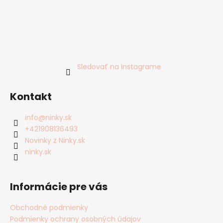
č
a
m
e
Sledovať na Instagrame
Kontakt
info
@
ninky.sk
+421908136493
Novinky z Ninky.sk
ninky.sk
Informácie pre vás
Obchodné podmienky
Podmienky ochrany osobných údajov