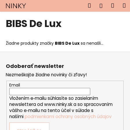
K
Prejsť
Hľadať
Náku
M
Prihlásen
na
o
obsah
Späť
Späť
košík
š
BIBS De Lux
í
Č
k
o
Žiadne produkty značky
BIBS De Lux
sa nenašli...
p
o
Z
t
á
Odoberať newsletter
r
p
Nezmeškajte žiadne novinky či zľavy!
e
ä
b
t
Email
u
i
j
Vložením e‑mailu súhlasíte so zasielaním
e
newslettera od www.ninky.sk a so spracovaním
e
vášho e‑mailu na tento účel v súlade s
t
našími
podmienkami ochrany osobných údajov
e
n