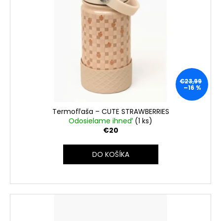
č
a
m
e
€23,99
–16 %
Termofľaša – CUTE STRAWBERRIES
Odosielame ihneď
(1 ks)
€20
DO KOŠÍKA