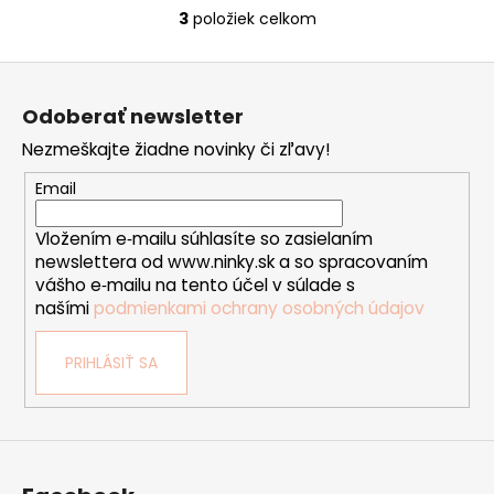
3
položiek celkom
O
v
Z
l
á
á
Odoberať newsletter
d
p
a
Nezmeškajte žiadne novinky či zľavy!
ä
c
t
Email
i
i
e
Vložením e‑mailu súhlasíte so zasielaním
e
p
newslettera od www.ninky.sk a so spracovaním
r
vášho e‑mailu na tento účel v súlade s
v
našími
podmienkami ochrany osobných údajov
k
y
PRIHLÁSIŤ SA
v
ý
p
i
s
u