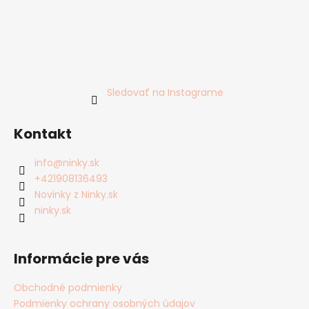
č
a
m
e
Sledovať na Instagrame
Kontakt
info
@
ninky.sk
+421908136493
Novinky z Ninky.sk
ninky.sk
Informácie pre vás
Obchodné podmienky
Podmienky ochrany osobných údajov