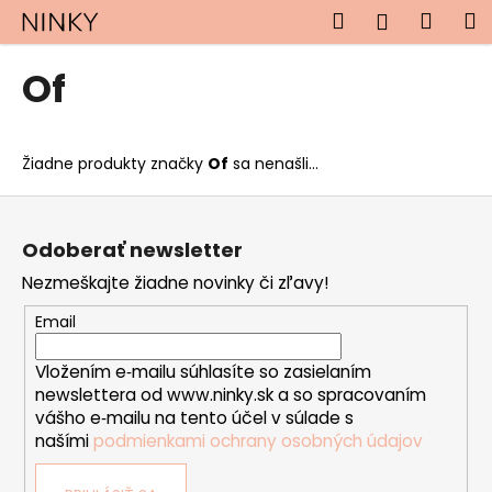
K
Prejsť
Hľadať
Náku
M
Prihlásen
na
o
obsah
Späť
Späť
košík
š
Of
í
Č
k
o
Žiadne produkty značky
Of
sa nenašli...
p
o
Z
t
á
Odoberať newsletter
r
p
Nezmeškajte žiadne novinky či zľavy!
e
ä
b
t
Email
u
i
j
Vložením e‑mailu súhlasíte so zasielaním
e
newslettera od www.ninky.sk a so spracovaním
e
vášho e‑mailu na tento účel v súlade s
t
našími
podmienkami ochrany osobných údajov
e
n